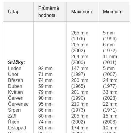
Průměrná
Údaj
Maximum
Minimum
hodnota
265 mm
5 mm
(1976)
(1996)
205 mm
6 mm
(2002)
(1972)
264 mm
11 mm
Srážky:
(2000)
(2011)
Leden
92 mm
147 mm
5 mm
Únor
71 mm
(1997)
(2007)
Březen
74 mm
200 mm
24 mm
Duben
59 mm
(1965)
(1977)
Květen
79 mm
201 mm
33 mm
Červen
90 mm
(1990)
(2023)
Červenec
95 mm
210 mm
22 mm
Srpen
86 mm
(1973)
(1971)
Září
80 mm
205 mm
15 mm
Říjen
74 mm
(2002)
(2003)
Listopad
81 mm
174 mm
10 mm