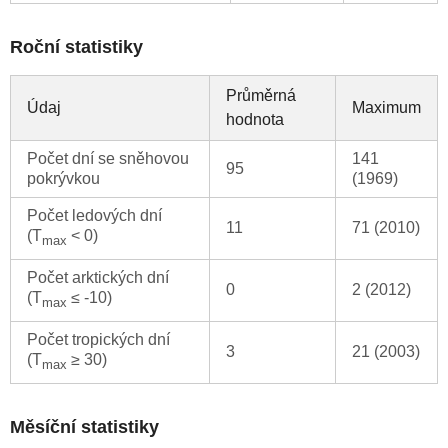
Roční statistiky
Průměrná
Údaj
Maximum
hodnota
Počet dní se sněhovou
141
95
pokrývkou
(1969)
Počet ledových dní
11
71 (2010)
(T
< 0)
max
Počet arktických dní
0
2 (2012)
(T
≤ -10)
max
Počet tropických dní
3
21 (2003)
(T
≥ 30)
max
Měsíční statistiky