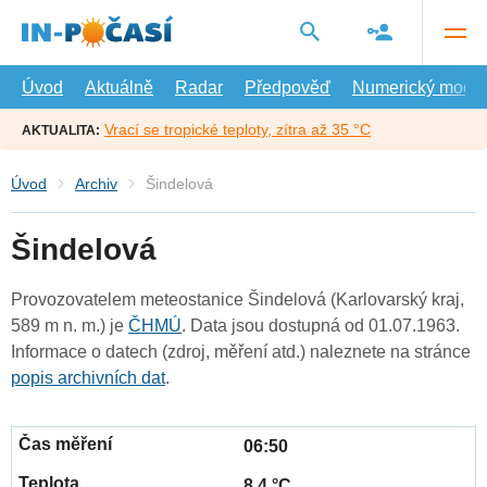
Přejít
na
hlavní
obsah
Úvod
Aktuálně
Radar
Předpověď
Numerický model
Vrací se tropické teploty, zítra až 35 °C
AKTUALITA:
Úvod
Archiv
Šindelová
Šindelová
Provozovatelem meteostanice Šindelová (Karlovarský kraj,
589 m n. m.) je
ČHMÚ
. Data jsou dostupná od 01.07.1963.
Informace o datech (zdroj, měření atd.) naleznete na stránce
popis archivních dat
.
06:50
8.4 °C