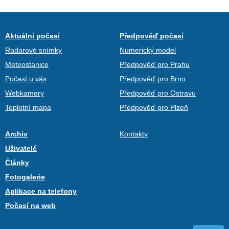
Aktuální počasí
Předpověď počasí
Radarové snímky
Numerický model
Meteostanice
Předpověď pro Prahu
Počasí u vás
Předpověď pro Brno
Webkamery
Předpověď pro Ostravu
Teplotní mapa
Předpověď pro Plzeň
Archiv
Kontakty
Uživatelé
Články
Fotogalerie
Aplikace na telefony
Počasí na web