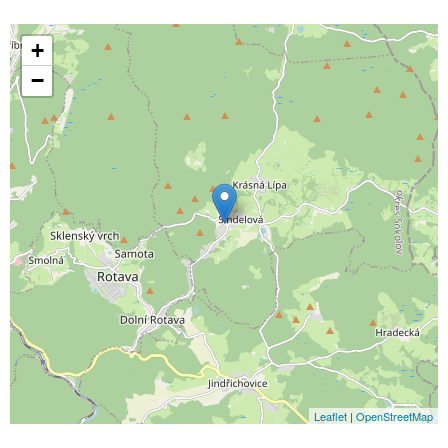
+
−
Leaflet
|
OpenStreetMap