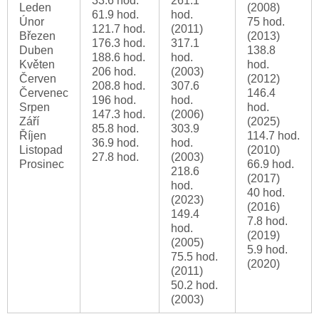
33.6 hod.
261.1
Leden
(2008)
61.9 hod.
hod.
Únor
75 hod.
121.7 hod.
(2011)
Březen
(2013)
176.3 hod.
317.1
Duben
138.8
188.6 hod.
hod.
Květen
hod.
206 hod.
(2003)
Červen
(2012)
208.8 hod.
307.6
Červenec
146.4
196 hod.
hod.
Srpen
hod.
147.3 hod.
(2006)
Září
(2025)
85.8 hod.
303.9
Říjen
114.7 hod.
36.9 hod.
hod.
Listopad
(2010)
27.8 hod.
(2003)
Prosinec
66.9 hod.
218.6
(2017)
hod.
40 hod.
(2023)
(2016)
149.4
7.8 hod.
hod.
(2019)
(2005)
5.9 hod.
75.5 hod.
(2020)
(2011)
50.2 hod.
(2003)