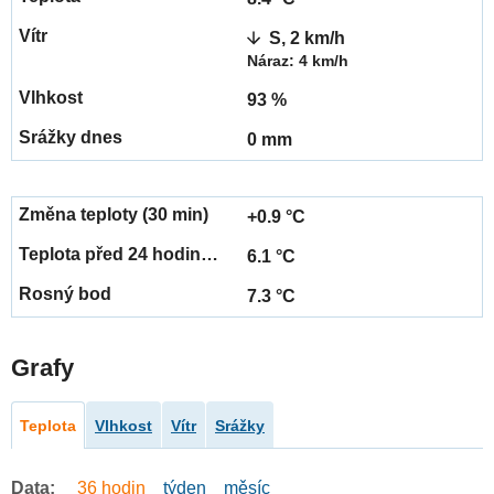
S, 2 km/h
Náraz: 4 km/h
93 %
0 mm
+0.9 °C
6.1 °C
7.3 °C
Grafy
Teplota
Vlhkost
Vítr
Srážky
Data:
36 hodin
týden
měsíc