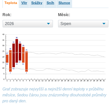
Teplota
Vítr
Srážky
Sníh
Slunce
Rok:
Měsíc:
Graf zobrazuje nejvyšší a nejnižší denní teploty v průběhu
měsíce, šedou čárou jsou znázorněny dlouhodobé průměry
pro daný den.