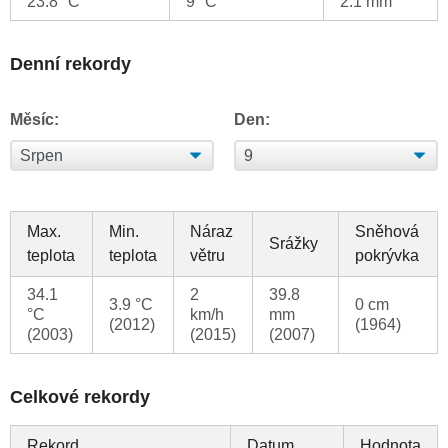
23.8 °C
9 °C
2.1 mm
Denní rekordy
Měsíc:
Den:
Max.
Min.
Náraz
Sněhová
Srážky
teplota
teplota
větru
pokrývka
34.1
2
39.8
3.9 °C
0 cm
°C
km/h
mm
(2012)
(1964)
(2003)
(2015)
(2007)
Celkové rekordy
Rekord
Datum
Hodnota