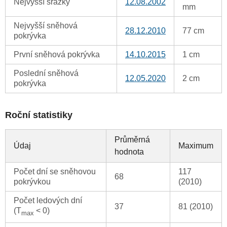
Nejvyšší srážky
12.08.2002
mm
Nejvyšší sněhová
28.12.2010
77 cm
pokrývka
První sněhová pokrývka
14.10.2015
1 cm
Poslední sněhová
12.05.2020
2 cm
pokrývka
Roční statistiky
Průměrná
Údaj
Maximum
hodnota
Počet dní se sněhovou
117
68
pokrývkou
(2010)
Počet ledových dní
37
81 (2010)
(T
< 0)
max