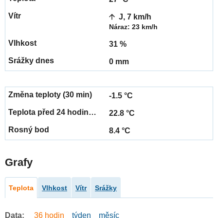
J, 7 km/h
Náraz: 23 km/h
31 %
0 mm
-1.5 °C
22.8 °C
8.4 °C
Grafy
Teplota
Vlhkost
Vítr
Srážky
Data:
36 hodin
týden
měsíc