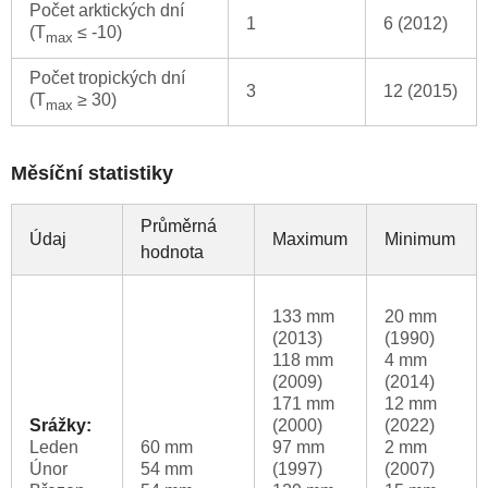
Počet arktických dní
1
6 (2012)
(T
≤ -10)
max
Počet tropických dní
3
12 (2015)
(T
≥ 30)
max
Měsíční statistiky
Průměrná
Údaj
Maximum
Minimum
hodnota
133 mm
20 mm
(2013)
(1990)
118 mm
4 mm
(2009)
(2014)
171 mm
12 mm
Srážky:
(2000)
(2022)
Leden
60 mm
97 mm
2 mm
Únor
54 mm
(1997)
(2007)