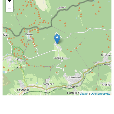
+
−
Leaflet
|
OpenStreetMap