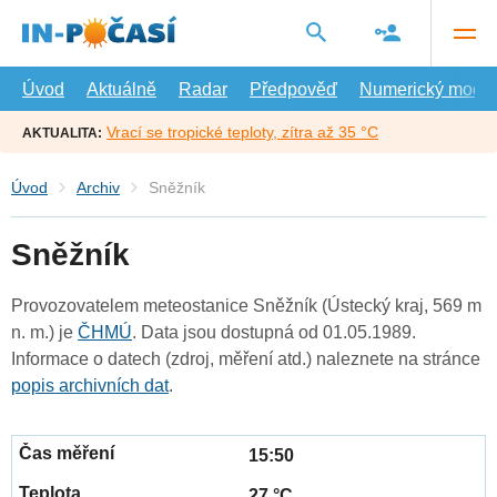
Přejít
na
hlavní
obsah
Úvod
Aktuálně
Radar
Předpověď
Numerický model
Vrací se tropické teploty, zítra až 35 °C
AKTUALITA:
Úvod
Archiv
Sněžník
Sněžník
Provozovatelem meteostanice Sněžník (Ústecký kraj, 569 m
n. m.) je
ČHMÚ
. Data jsou dostupná od 01.05.1989.
Informace o datech (zdroj, měření atd.) naleznete na stránce
popis archivních dat
.
15:50
27 °C