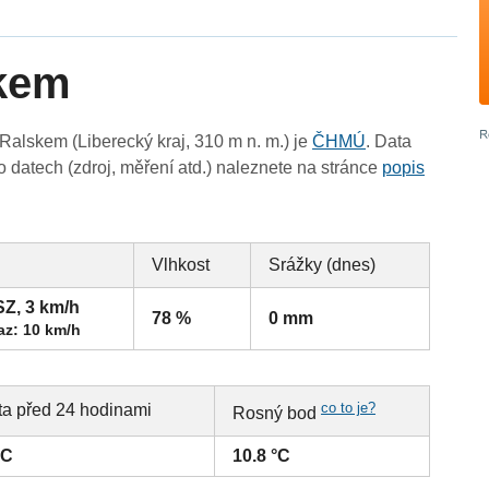
skem
alskem (Liberecký kraj, 310 m n. m.) je
ČHMÚ
. Data
 datech (zdroj, měření atd.) naleznete na stránce
popis
Vlhkost
Srážky (dnes)
SZ, 3 km/h
78 %
0 mm
az: 10 km/h
co to je?
ta před 24 hodinami
Rosný bod
°C
10.8 °C