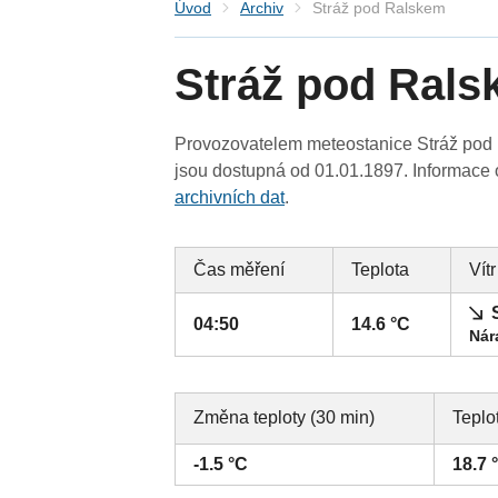
Úvod
Archiv
Stráž pod Ralskem
Stráž pod Ral
Provozovatelem meteostanice Stráž pod R
jsou dostupná od 01.01.1897. Informace o
archivních dat
.
Čas měření
Teplota
Vítr
04:50
14.6 °C
Nár
Změna teploty (30 min)
Teplo
-1.5 °C
18.7 