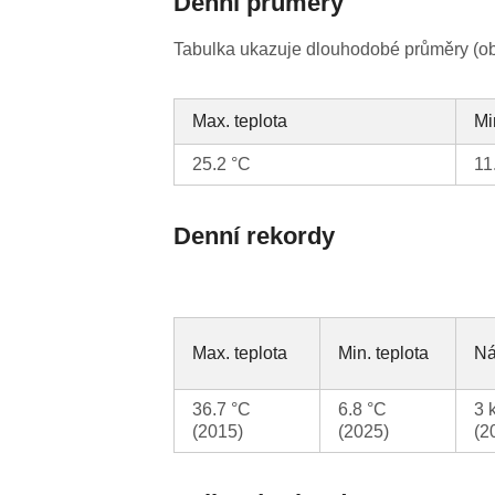
Denní průměry
Tabulka ukazuje dlouhodobé průměry (obv
Max. teplota
Mi
25.2 °C
11
Denní rekordy
Max. teplota
Min. teplota
Ná
36.7 °C
6.8 °C
3 
(2015)
(2025)
(2