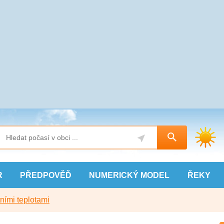
R
PŘEDPOVĚĎ
NUMERICKÝ
MODEL
ŘEKY
ními teplotami