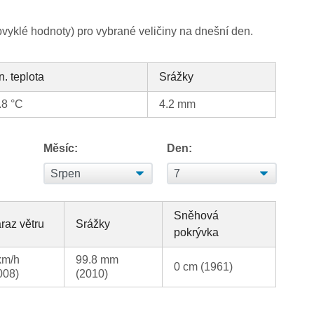
yklé hodnoty) pro vybrané veličiny na dnešní den.
n. teplota
Srážky
.8 °C
4.2 mm
Měsíc:
Den:
Sněhová
raz větru
Srážky
pokrývka
km/h
99.8 mm
0 cm (1961)
008)
(2010)