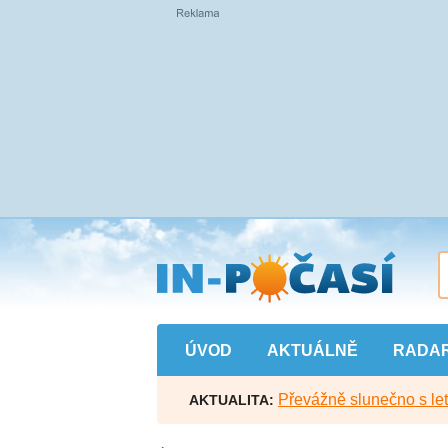
Přejít
na
hlavní
obsah
ÚVOD
AKTUÁLNĚ
RADA
Převážně slunečno s let
AKTUALITA: