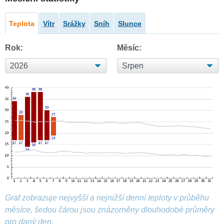
Teplota
Vítr
Srážky
Sníh
Slunce
Rok:
Měsíc:
Graf zobrazuje nejvyšší a nejnižší denní teploty v průběhu
měsíce, šedou čárou jsou znázorněny dlouhodobé průměry
pro daný den.