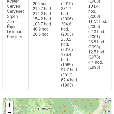
Květen
(1988)
206 hod.
(2019)
Červen
104.4
219.7 hod.
331.7
Červenec
hod.
212.2 hod.
hod.
Srpen
(2000)
154.2 hod.
(2006)
Září
112.1 hod.
103.7 hod.
304.6
Říjen
(2006)
40.9 hod.
hod.
Listopad
62.3 hod.
26.6 hod.
(2003)
Prosinec
(2001)
230.5
23.5 hod.
hod.
(1998)
(2016)
12.5 hod.
176.4
(1978)
hod.
4.4 hod.
(1965)
(1993)
97.7 hod.
(2011)
67.4 hod.
(1963)
+
−