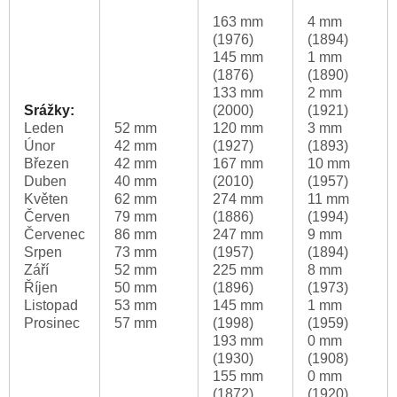
163 mm
4 mm
(1976)
(1894)
145 mm
1 mm
(1876)
(1890)
133 mm
2 mm
Srážky:
(2000)
(1921)
Leden
52 mm
120 mm
3 mm
Únor
42 mm
(1927)
(1893)
Březen
42 mm
167 mm
10 mm
Duben
40 mm
(2010)
(1957)
Květen
62 mm
274 mm
11 mm
Červen
79 mm
(1886)
(1994)
Červenec
86 mm
247 mm
9 mm
Srpen
73 mm
(1957)
(1894)
Září
52 mm
225 mm
8 mm
Říjen
50 mm
(1896)
(1973)
Listopad
53 mm
145 mm
1 mm
Prosinec
57 mm
(1998)
(1959)
193 mm
0 mm
(1930)
(1908)
155 mm
0 mm
(1872)
(1920)