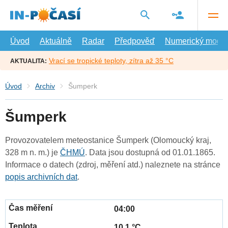
Přejít
na
hlavní
obsah
Úvod
Aktuálně
Radar
Předpověď
Numerický model
Vrací se tropické teploty, zítra až 35 °C
AKTUALITA:
Úvod
Archiv
Šumperk
Šumperk
Provozovatelem meteostanice Šumperk (Olomoucký kraj,
328 m n. m.) je
ČHMÚ
. Data jsou dostupná od 01.01.1865.
Informace o datech (zdroj, měření atd.) naleznete na stránce
popis archivních dat
.
04:00
10.1 °C