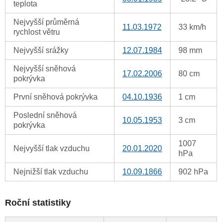
teplota
Nejvyšší průměrná
11.03.1972
33 km/h
rychlost větru
Nejvyšší srážky
12.07.1984
98 mm
Nejvyšší sněhová
17.02.2006
80 cm
pokrývka
První sněhová pokrývka
04.10.1936
1 cm
Poslední sněhová
10.05.1953
3 cm
pokrývka
1007
Nejvyšší tlak vzduchu
20.01.2020
hPa
Nejnižší tlak vzduchu
10.09.1866
902 hPa
Roční statistiky