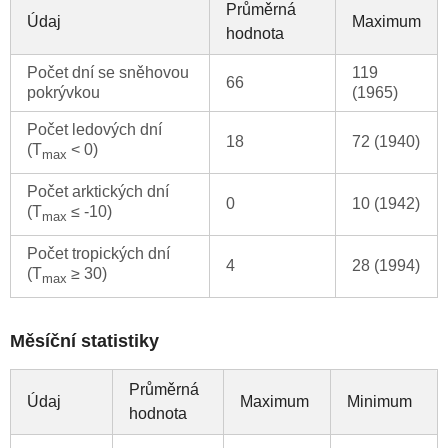
Průměrná
Údaj
Maximum
hodnota
Počet dní se sněhovou
119
66
pokrývkou
(1965)
Počet ledových dní
18
72 (1940)
(T
< 0)
max
Počet arktických dní
0
10 (1942)
(T
≤ -10)
max
Počet tropických dní
4
28 (1994)
(T
≥ 30)
max
Měsíční statistiky
Průměrná
Údaj
Maximum
Minimum
hodnota