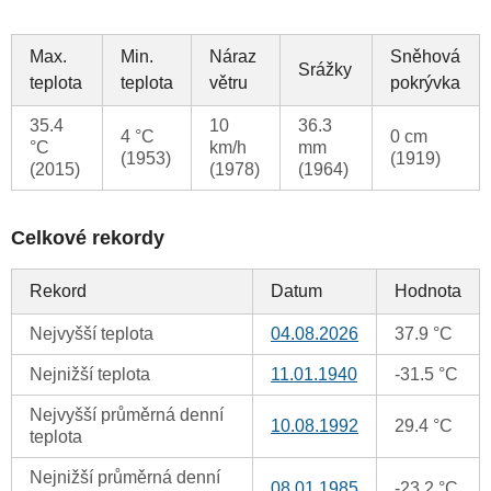
Max.
Min.
Náraz
Sněhová
Srážky
teplota
teplota
větru
pokrývka
35.4
10
36.3
4 °C
0 cm
°C
km/h
mm
(1953)
(1919)
(2015)
(1978)
(1964)
Celkové rekordy
Rekord
Datum
Hodnota
Nejvyšší teplota
04.08.2026
37.9 °C
Nejnižší teplota
11.01.1940
-31.5 °C
Nejvyšší průměrná denní
10.08.1992
29.4 °C
teplota
Nejnižší průměrná denní
08.01.1985
-23.2 °C