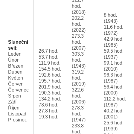
122.7
hod.
(2018)
8 hod.
202.2
(1943)
hod.
11.6 hod.
(2022)
(1972)
273.3
42.9 hod.
Sluneční
hod.
(1985)
svit:
(2007)
26.7 hod.
59.5 hod.
Leden
303.3
53.7 hod.
(1937)
Únor
hod.
111.9 hod.
99.1 hod.
Březen
(1943)
154.5 hod.
(2010)
Duben
319.2
192.6 hod.
96.3 hod.
Květen
hod.
195.7 hod.
(1987)
Červen
(2019)
201.9 hod.
56.4 hod.
Červenec
322.6
190.3 hod.
(2000)
Srpen
hod.
134.2 hod.
112.2 hod.
Září
(2006)
78.6 hod.
(1987)
Říjen
278.3
27.8 hod.
40.2 hod.
Listopad
hod.
19.3 hod.
(2001)
Prosinec
(1947)
25.6 hod.
233.8
(1939)
hod.