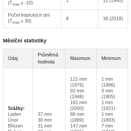
1
12 (1940)
(T
≤ -10)
max
Počet tropických dní
8
36 (2018)
(T
≥ 30)
max
Měsíční statistiky
Průměrná
Údaj
Maximum
Minimum
hodnota
121 mm
1 mm
(1976)
(1996)
92 mm
0 mm
(1946)
(1905)
161 mm
1 mm
Srážky:
(2000)
(1921)
Leden
37 mm
88 mm
1 mm
Únor
30 mm
(1889)
(1893)
Březen
31 mm
147 mm
7 mm