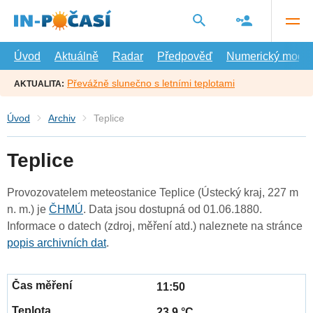
Přejít
na
hlavní
obsah
Úvod
Aktuálně
Radar
Předpověď
Numerický model
Převážně slunečno s letními teplotami
AKTUALITA:
Úvod
Archiv
Teplice
Teplice
Provozovatelem meteostanice Teplice (Ústecký kraj, 227 m
n. m.) je
ČHMÚ
. Data jsou dostupná od 01.06.1880.
Informace o datech (zdroj, měření atd.) naleznete na stránce
popis archivních dat
.
11:50
23.9 °C