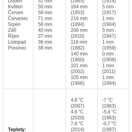
Duben
32 mm
(1965)
(1919)
Květen
50 mm
164 mm
5 mm
Červen
58 mm
(1953)
(1917)
Červenec
71 mm
216 mm
1 mm
Srpen
58 mm
(1894)
(1904)
Září
40 mm
206 mm
5 mm
Říjen
37 mm
(2010)
(1947)
Listopad
36 mm
118 mm
1 mm
Prosinec
38 mm
(1882)
(1959)
140 mm
0 mm
(1960)
(1908)
101 mm
1 mm
(2002)
(2011)
105 mm
1 mm
(1966)
(1894)
4.9 °C
-7 °C
(2007)
(1963)
4.8 °C
-5.4 °C
(2020)
(1963)
7.8 °C
-0.7 °C
Teploty:
(2014)
(1987)