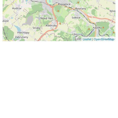
Leaflet
|
OpenStreetMap