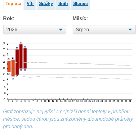
Teplota
Vítr
Srážky
Sníh
Slunce
Rok:
Měsíc:
Graf zobrazuje nejvyšší a nejnižší denní teploty v průběhu
měsíce, šedou čárou jsou znázorněny dlouhodobé průměry
pro daný den.