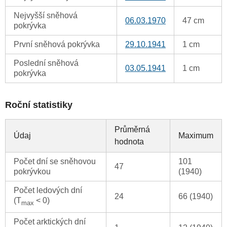
Nejvyšší sněhová
06.03.1970
47 cm
pokrývka
První sněhová pokrývka
29.10.1941
1 cm
Poslední sněhová
03.05.1941
1 cm
pokrývka
Roční statistiky
Průměrná
Údaj
Maximum
hodnota
Počet dní se sněhovou
101
47
pokrývkou
(1940)
Počet ledových dní
24
66 (1940)
(T
< 0)
max
Počet arktických dní