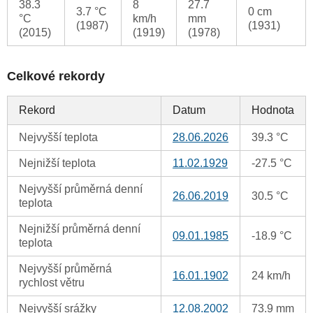
38.3
8
27.7
3.7 °C
0 cm
°C
km/h
mm
(1987)
(1931)
(2015)
(1919)
(1978)
Celkové rekordy
Rekord
Datum
Hodnota
Nejvyšší teplota
28.06.2026
39.3 °C
Nejnižší teplota
11.02.1929
-27.5 °C
Nejvyšší průměrná denní
26.06.2019
30.5 °C
teplota
Nejnižší průměrná denní
09.01.1985
-18.9 °C
teplota
Nejvyšší průměrná
16.01.1902
24 km/h
rychlost větru
Nejvyšší srážky
12.08.2002
73.9 mm