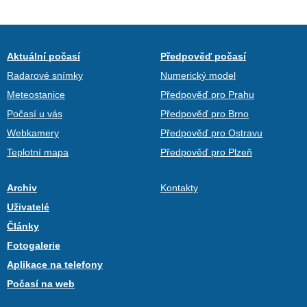
Aktuální počasí
Předpověď počasí
Radarové snímky
Numerický model
Meteostanice
Předpověď pro Prahu
Počasí u vás
Předpověď pro Brno
Webkamery
Předpověď pro Ostravu
Teplotní mapa
Předpověď pro Plzeň
Archiv
Kontakty
Uživatelé
Články
Fotogalerie
Aplikace na telefony
Počasí na web