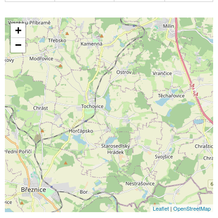
+
−
Leaflet
|
OpenStreetMap