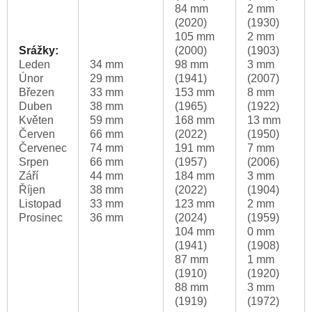
84 mm
2 mm
(2020)
(1930)
105 mm
2 mm
Srážky:
(2000)
(1903)
Leden
34 mm
98 mm
3 mm
Únor
29 mm
(1941)
(2007)
Březen
33 mm
153 mm
8 mm
Duben
38 mm
(1965)
(1922)
Květen
59 mm
168 mm
13 mm
Červen
66 mm
(2022)
(1950)
Červenec
74 mm
191 mm
7 mm
Srpen
66 mm
(1957)
(2006)
Září
44 mm
184 mm
3 mm
Říjen
38 mm
(2022)
(1904)
Listopad
33 mm
123 mm
2 mm
Prosinec
36 mm
(2024)
(1959)
104 mm
0 mm
(1941)
(1908)
87 mm
1 mm
(1910)
(1920)
88 mm
3 mm
(1919)
(1972)