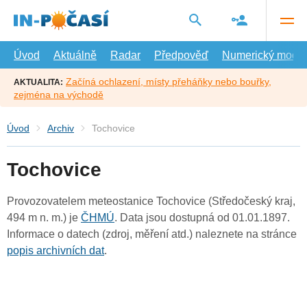
Přejít
na
hlavní
obsah
Úvod
Aktuálně
Radar
Předpověď
Numerický model
Začíná ochlazení, místy přeháňky nebo bouřky,
AKTUALITA:
zejména na východě
Úvod
Archiv
Tochovice
Tochovice
Provozovatelem meteostanice Tochovice (Středočeský kraj,
494 m n. m.) je
ČHMÚ
. Data jsou dostupná od 01.01.1897.
Informace o datech (zdroj, měření atd.) naleznete na stránce
popis archivních dat
.