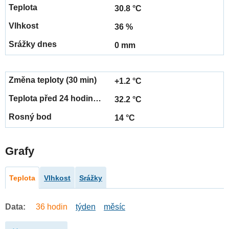
30.8 °C
36 %
0 mm
+1.2 °C
32.2 °C
14 °C
Grafy
Teplota
Vlhkost
Srážky
Data:
36 hodin
týden
měsíc