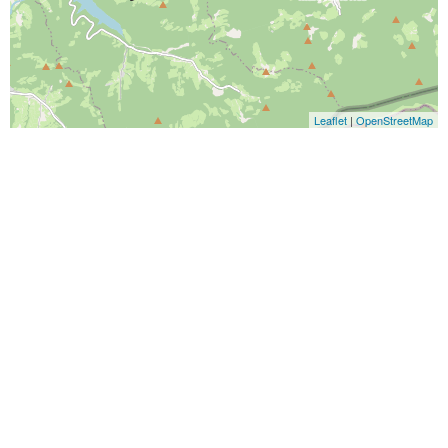
Leaflet
|
OpenStreetMap