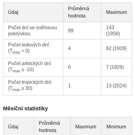
Průměrná
Údaj
Maximum
hodnota
Počet dní se sněhovou
143
89
pokrývkou
(1956)
Počet ledových dní
4
62 (1929)
(T
< 0)
max
Počet arktických dní
0
7 (1929)
(T
≤ -10)
max
Počet tropických dní
1
13 (2024)
(T
≥ 30)
max
Měsíční statistiky
Průměrná
Údaj
Maximum
Minimum
hodnota