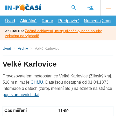
Přejít
na
hlavní
obsah
Úvod
Aktuálně
Radar
Předpověď
Numerický model
Začíná ochlazení, místy přeháňky nebo bouřky,
AKTUALITA:
zejména na východě
Úvod
Archiv
Velké Karlovice
Velké Karlovice
Provozovatelem meteostanice Velké Karlovice (Zlínský kraj,
518 m n. m.) je
ČHMÚ
. Data jsou dostupná od 01.04.1873.
Informace o datech (zdroj, měření atd.) naleznete na stránce
popis archivních dat
.
11:00