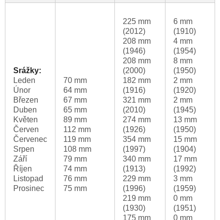
225 mm
6 mm
(2012)
(1910)
208 mm
4 mm
(1946)
(1954)
208 mm
8 mm
Srážky:
(2000)
(1950)
Leden
70 mm
182 mm
2 mm
Únor
64 mm
(1916)
(1920)
Březen
67 mm
321 mm
2 mm
Duben
65 mm
(2010)
(1945)
Květen
89 mm
274 mm
13 mm
Červen
112 mm
(1926)
(1950)
Červenec
119 mm
354 mm
15 mm
Srpen
108 mm
(1997)
(1904)
Září
79 mm
340 mm
17 mm
Říjen
74 mm
(1913)
(1992)
Listopad
76 mm
229 mm
3 mm
Prosinec
75 mm
(1996)
(1959)
219 mm
0 mm
(1930)
(1951)
175 mm
0 mm