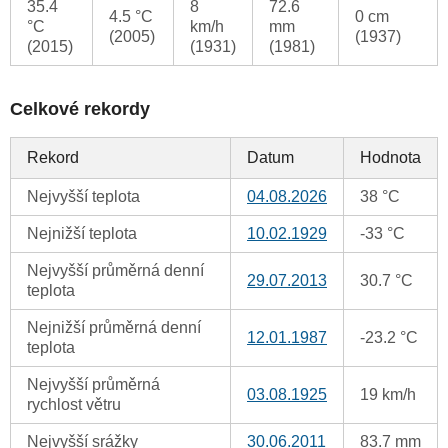
35.4
8
72.6
4.5 °C
0 cm
°C
km/h
mm
(2005)
(1937)
(2015)
(1931)
(1981)
Celkové rekordy
Rekord
Datum
Hodnota
Nejvyšší teplota
04.08.2026
38 °C
Nejnižší teplota
10.02.1929
-33 °C
Nejvyšší průměrná denní
29.07.2013
30.7 °C
teplota
Nejnižší průměrná denní
12.01.1987
-23.2 °C
teplota
Nejvyšší průměrná
03.08.1925
19 km/h
rychlost větru
Nejvyšší srážky
30.06.2011
83.7 mm