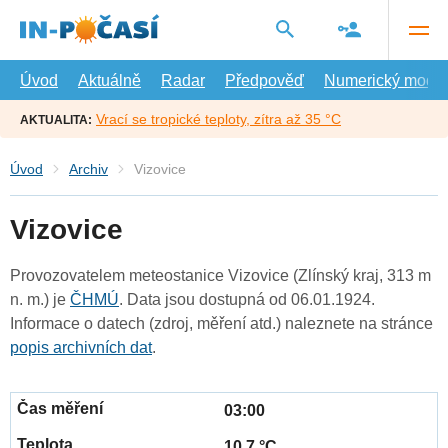
Přejít
na
hlavní
obsah
Úvod
Aktuálně
Radar
Předpověď
Numerický model
Vrací se tropické teploty, zítra až 35 °C
AKTUALITA:
Úvod
Archiv
Vizovice
Vizovice
Provozovatelem meteostanice Vizovice (Zlínský kraj, 313 m
n. m.) je
ČHMÚ
. Data jsou dostupná od 06.01.1924.
Informace o datech (zdroj, měření atd.) naleznete na stránce
popis archivních dat
.
03:00
10.7 °C