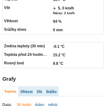
S, 0 km/h
Náraz: 2 km/h
94 %
0 mm
-0.1 °C
15.2 °C
9.8 °C
Grafy
Teplota
Vlhkost
Vítr
Srážky
Data:
36 hodin
týden
měsíc