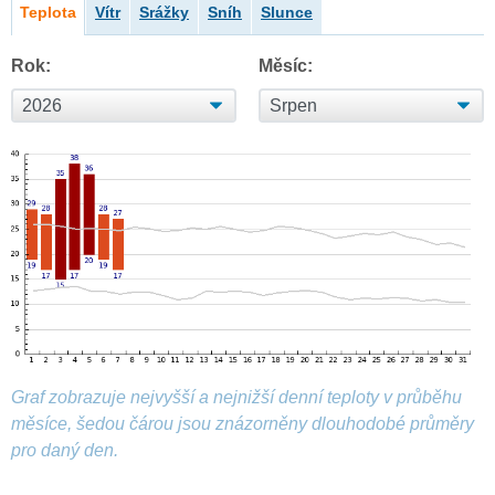
Teplota
Vítr
Srážky
Sníh
Slunce
Rok:
Měsíc:
Graf zobrazuje nejvyšší a nejnižší denní teploty v průběhu
měsíce, šedou čárou jsou znázorněny dlouhodobé průměry
pro daný den.