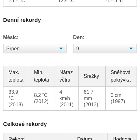
25.2 °C
12.4 °C
4.2 mm
Denní rekordy
Měsíc:
Den:
Max.
Min.
Náraz
Sněhová
Srážky
teplota
teplota
větru
pokrývka
33.9
4
61.7
8.2 °C
0 cm
°C
km/h
mm
(2012)
(1997)
(2018)
(2011)
(2013)
Celkové rekordy
Rekord
Datum
Hodnota