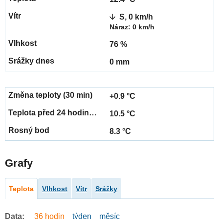
S, 0 km/h
Náraz: 0 km/h
76 %
0 mm
+0.9 °C
10.5 °C
8.3 °C
Grafy
Teplota
Vlhkost
Vítr
Srážky
Data:
36 hodin
týden
měsíc