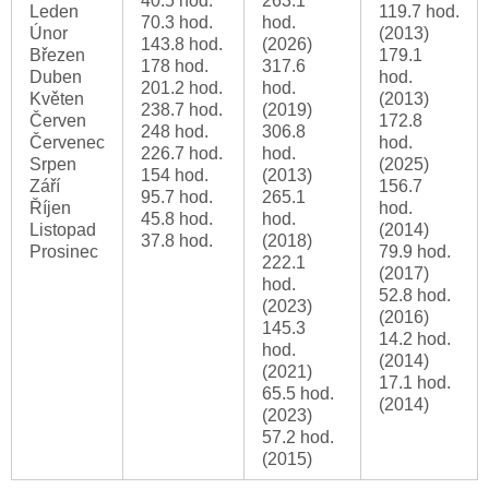
40.5 hod.
263.1
Leden
119.7 hod.
70.3 hod.
hod.
Únor
(2013)
143.8 hod.
(2026)
Březen
179.1
178 hod.
317.6
Duben
hod.
201.2 hod.
hod.
Květen
(2013)
238.7 hod.
(2019)
Červen
172.8
248 hod.
306.8
Červenec
hod.
226.7 hod.
hod.
Srpen
(2025)
154 hod.
(2013)
Září
156.7
95.7 hod.
265.1
Říjen
hod.
45.8 hod.
hod.
Listopad
(2014)
37.8 hod.
(2018)
Prosinec
79.9 hod.
222.1
(2017)
hod.
52.8 hod.
(2023)
(2016)
145.3
14.2 hod.
hod.
(2014)
(2021)
17.1 hod.
65.5 hod.
(2014)
(2023)
57.2 hod.
(2015)