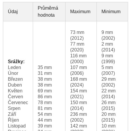
Průměrná
Údaj
Maximum
Minimum
hodnota
73 mm
9 mm
(2012)
(2002)
77 mm
2 mm
(2020)
(2014)
116 mm
9 mm
Srážky:
(2000)
(1999)
Leden
35 mm
107 mm
5 mm
Únor
31 mm
(2006)
(2007)
Březen
38 mm
168 mm
29 mm
Duben
38 mm
(2024)
(2002)
Květen
69 mm
154 mm
22 mm
Červen
86 mm
(2021)
(2014)
Červenec
78 mm
150 mm
26 mm
Srpen
81 mm
(2014)
(2015)
Září
54 mm
236 mm
20 mm
Říjen
44 mm
(2002)
(2015)
Listopad
39 mm
142 mm
10 mm