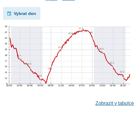
Vybrat den
Zobrazit v tabulce