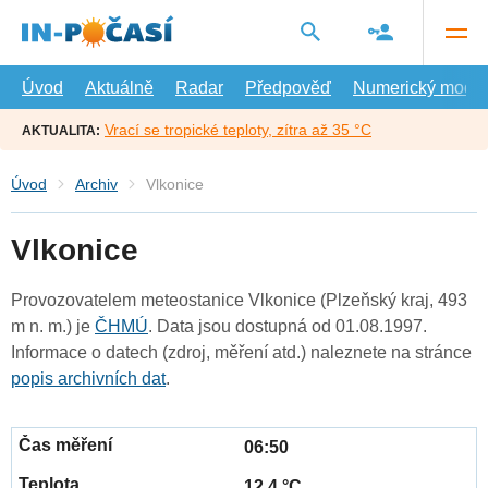
Přejít
na
hlavní
obsah
Úvod
Aktuálně
Radar
Předpověď
Numerický model
Vrací se tropické teploty, zítra až 35 °C
AKTUALITA:
Úvod
Archiv
Vlkonice
Vlkonice
Provozovatelem meteostanice Vlkonice (Plzeňský kraj, 493
m n. m.) je
ČHMÚ
. Data jsou dostupná od 01.08.1997.
Informace o datech (zdroj, měření atd.) naleznete na stránce
popis archivních dat
.
06:50
12.4 °C