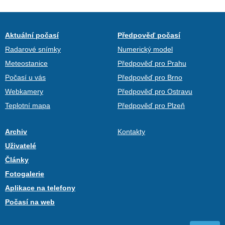
Aktuální počasí
Předpověď počasí
Radarové snímky
Numerický model
Meteostanice
Předpověď pro Prahu
Počasí u vás
Předpověď pro Brno
Webkamery
Předpověď pro Ostravu
Teplotní mapa
Předpověď pro Plzeň
Archiv
Kontakty
Uživatelé
Články
Fotogalerie
Aplikace na telefony
Počasí na web