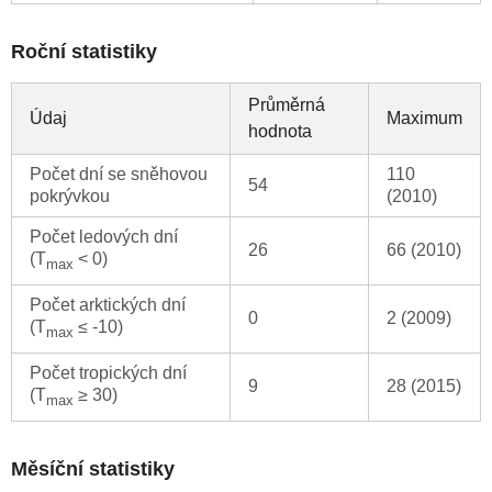
Roční statistiky
Průměrná
Údaj
Maximum
hodnota
Počet dní se sněhovou
110
54
pokrývkou
(2010)
Počet ledových dní
26
66 (2010)
(T
< 0)
max
Počet arktických dní
0
2 (2009)
(T
≤ -10)
max
Počet tropických dní
9
28 (2015)
(T
≥ 30)
max
Měsíční statistiky