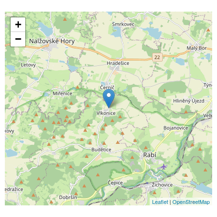
+
−
Leaflet
|
OpenStreetMap