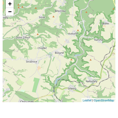
+
−
Leaflet
|
OpenStreetMap