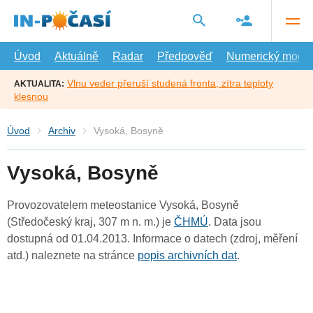
Přejít
na
hlavní
obsah
Úvod
Aktuálně
Radar
Předpověď
Numerický model
Vlnu veder přeruší studená fronta, zítra teploty
AKTUALITA:
klesnou
Úvod
Archiv
Vysoká, Bosyně
Vysoká, Bosyně
Provozovatelem meteostanice Vysoká, Bosyně
(Středočeský kraj, 307 m n. m.) je
ČHMÚ
. Data jsou
dostupná od 01.04.2013. Informace o datech (zdroj, měření
atd.) naleznete na stránce
popis archivních dat
.