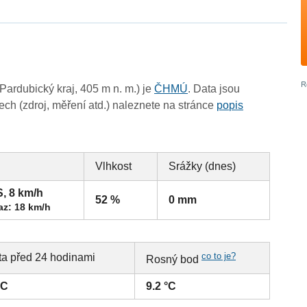
ardubický kraj, 405 m n. m.) je
ČHMÚ
. Data jsou
ch (zdroj, měření atd.) naleznete na stránce
popis
Vlhkost
Srážky (dnes)
S, 8 km/h
52 %
0 mm
az: 18 km/h
co to je?
ta před 24 hodinami
Rosný bod
°C
9.2 °C