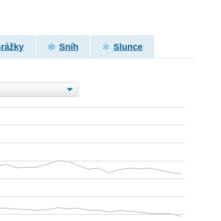
Srážky
Sníh
Slunce