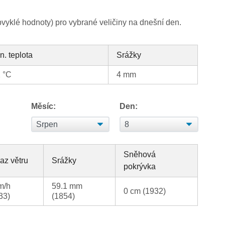
yklé hodnoty) pro vybrané veličiny na dnešní den.
n. teplota
Srážky
 °C
4 mm
Měsíc:
Den:
Sněhová
az větru
Srážky
pokrývka
m/h
59.1 mm
0 cm (1932)
33)
(1854)