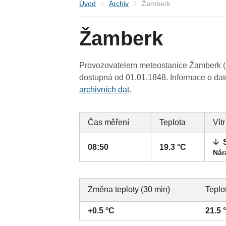
Úvod
Archiv
Žamberk
Žamberk
Provozovatelem meteostanice Žamberk (P
dostupná od 01.01.1848. Informace o date
archivních dat
.
Čas měření
Teplota
Vítr
08:50
19.3 °C
Nár
Změna teploty (30 min)
Teplo
+0.5 °C
21.5 