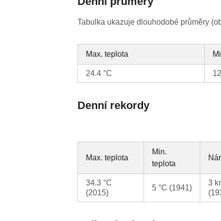
Denní průměry
Tabulka ukazuje dlouhodobé průměry (obv
Max. teplota
Mi
24.4 °C
12
Denní rekordy
Min.
Max. teplota
Nár
teplota
34.3 °C
3 k
5 °C (1941)
(2015)
(19