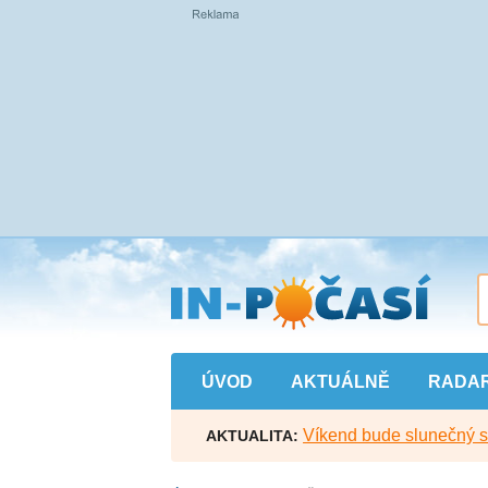
Přejít
na
hlavní
obsah
ÚVOD
AKTUÁLNĚ
RADA
Víkend bude slunečný s l
AKTUALITA: