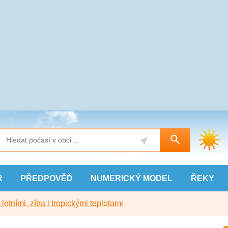
R
PŘEDPOVĚĎ
NUMERICKÝ
MODEL
ŘEKY
etními, zítra i tropickými teplotami