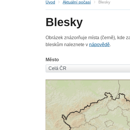
Úvod
Aktuální počasí
Blesky
Blesky
Obrázek znázorňuje místa (černě), kde za
bleskům naleznete v
nápovědě
.
Město