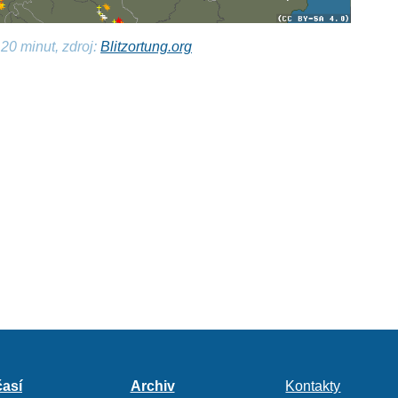
20 minut, zdroj:
Blitzortung.org
así
Archiv
Kontakty