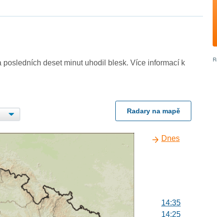
 posledních deset minut uhodil blesk. Více informací k
Radary na mapě
Dnes
14:35
14:25