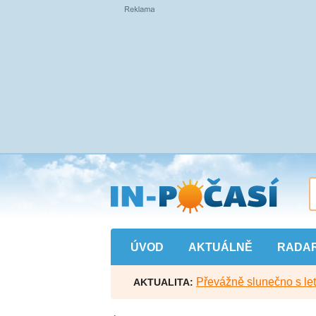
Přejít
na
hlavní
obsah
ÚVOD
AKTUÁLNĚ
RADA
Převážně slunečno s let
AKTUALITA: