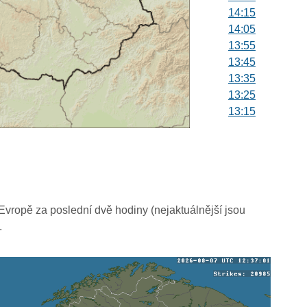
14:15
14:05
13:55
13:45
13:35
13:25
13:15
13:05
12:55
12:45
12:35
12:25
12:15
vropě za poslední dvě hodiny (nejaktuálnější jsou
12:05
.
11:55
11:45
11:35
11:25