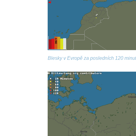
Blesky v Evropě za posledních 120 minut