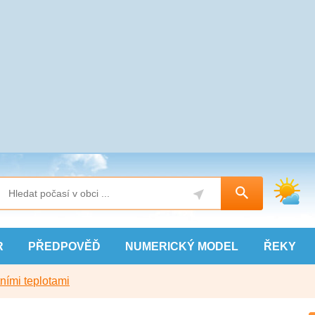
R
PŘEDPOVĚĎ
NUMERICKÝ
MODEL
ŘEKY
ními teplotami