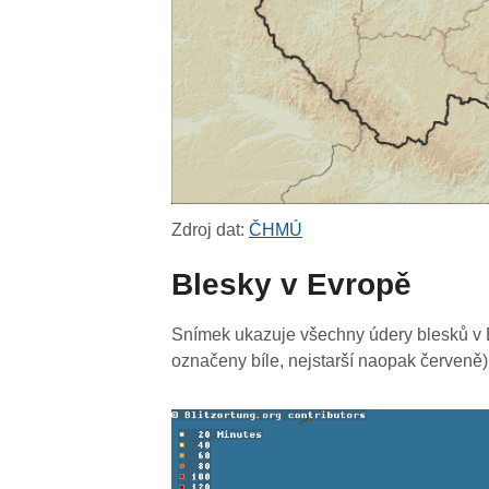
Zdroj dat:
ČHMÚ
Blesky v Evropě
Snímek ukazuje všechny údery blesků v E
označeny bíle, nejstarší naopak červeně)