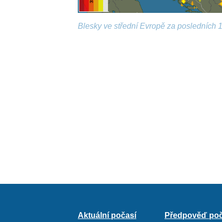
Blesky ve střední Evropě za posledních 1
Aktuální počasí
Předpověď poč