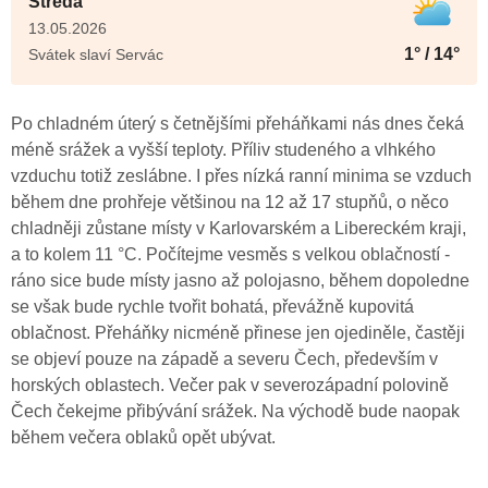
Středa
13.05.2026
1° / 14°
Svátek slaví Servác
Po chladném úterý s četnějšími přeháňkami nás dnes čeká
méně srážek a vyšší teploty. Příliv studeného a vlhkého
vzduchu totiž zeslábne. I přes nízká ranní minima se vzduch
během dne prohřeje většinou na 12 až 17 stupňů, o něco
chladněji zůstane místy v Karlovarském a Libereckém kraji,
a to kolem 11 °C. Počítejme vesměs s velkou oblačností -
ráno sice bude místy jasno až polojasno, během dopoledne
se však bude rychle tvořit bohatá, převážně kupovitá
oblačnost. Přeháňky nicméně přinese jen ojediněle, častěji
se objeví pouze na západě a severu Čech, především v
horských oblastech. Večer pak v severozápadní polovině
Čech čekejme přibývání srážek. Na východě bude naopak
během večera oblaků opět ubývat.