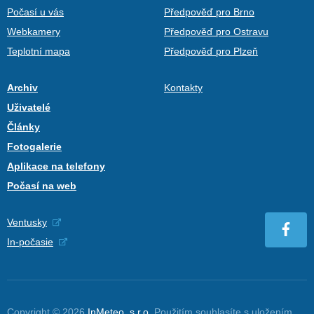
Počasí u vás
Předpověď pro Brno
Webkamery
Předpověď pro Ostravu
Teplotní mapa
Předpověď pro Plzeň
Archiv
Kontakty
Uživatelé
Články
Fotogalerie
Aplikace na telefony
Počasí na web
Ventusky
In-počasie
Copyright © 2026
InMeteo, s.r.o.
Použitím souhlasíte s uložením