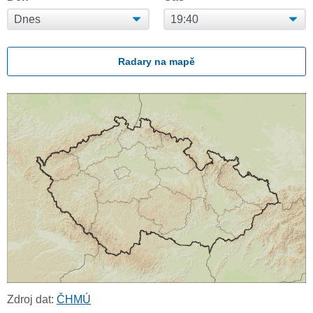
Radary na mapě
Zdroj dat:
ČHMÚ