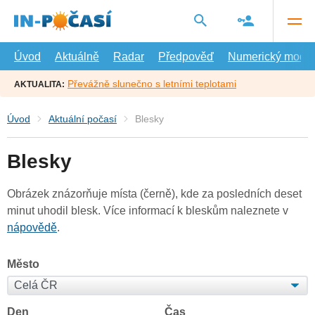
Přejít
na
hlavní
obsah
Úvod
Aktuálně
Radar
Předpověď
Numerický model
Převážně slunečno s letními teplotami
AKTUALITA:
Úvod
Aktuální počasí
Blesky
Blesky
Obrázek znázorňuje místa (černě), kde za posledních deset
minut uhodil blesk. Více informací k bleskům naleznete v
nápovědě
.
Město
Den
Čas