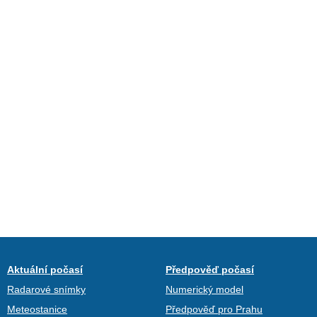
Aktuální počasí
Předpověď počasí
Radarové snímky
Numerický model
Meteostanice
Předpověď pro Prahu