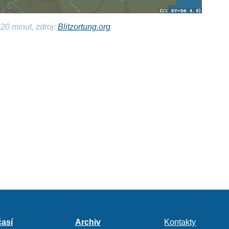
20 minut, zdroj:
Blitzortung.org
así
Archiv
Kontakty