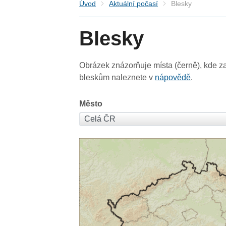
Úvod
Aktuální počasí
Blesky
Blesky
Obrázek znázorňuje místa (černě), kde za
bleskům naleznete v
nápovědě
.
Město