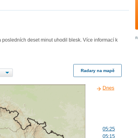
 posledních deset minut uhodil blesk. Více informací k
Radary na mapě
Dnes
05:25
05:15