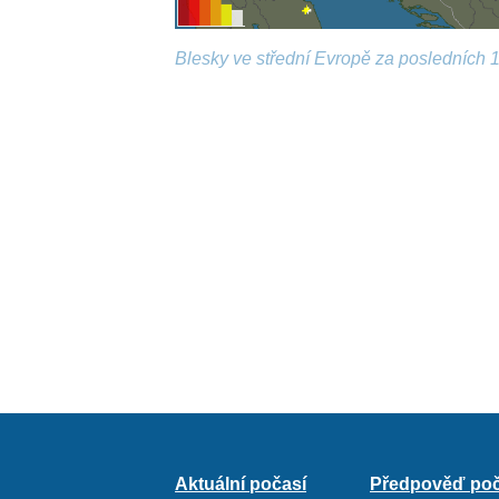
Blesky ve střední Evropě za posledních 1
Aktuální počasí
Předpověď poč