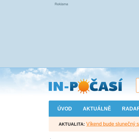
Přejít
na
hlavní
obsah
ÚVOD
AKTUÁLNĚ
RADA
Víkend bude slunečný s l
AKTUALITA: