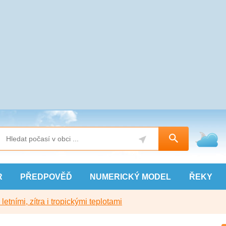
R
PŘEDPOVĚĎ
NUMERICKÝ
MODEL
ŘEKY
etními, zítra i tropickými teplotami