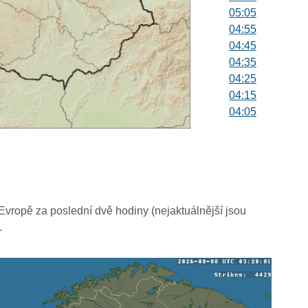
05:05
04:55
04:45
04:35
04:25
04:15
04:05
03:55
03:45
03:35
03:25
03:15
03:05
vropě za poslední dvě hodiny (nejaktuálnější jsou
02:55
.
02:45
02:35
02:25
02:15