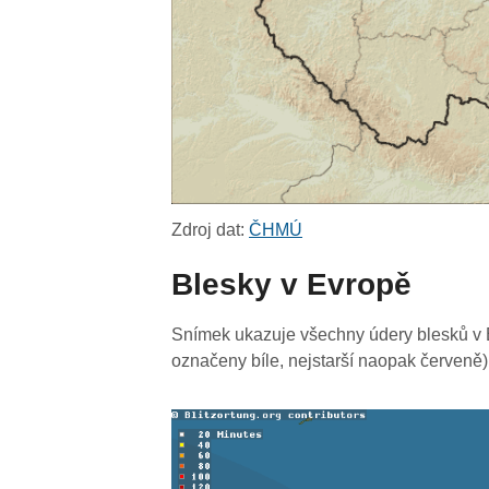
Zdroj dat:
ČHMÚ
Blesky v Evropě
Snímek ukazuje všechny údery blesků v E
označeny bíle, nejstarší naopak červeně)