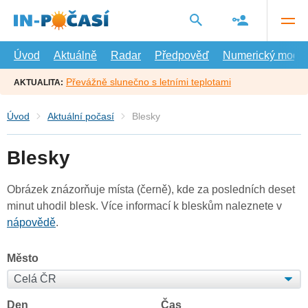
Přejít
na
hlavní
obsah
Úvod
Aktuálně
Radar
Předpověď
Numerický model
Převážně slunečno s letními teplotami
AKTUALITA:
Úvod
Aktuální počasí
Blesky
Blesky
Obrázek znázorňuje místa (černě), kde za posledních deset
minut uhodil blesk. Více informací k bleskům naleznete v
nápovědě
.
Město
Den
Čas