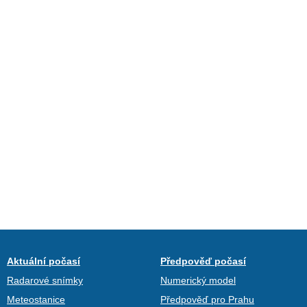
Aktuální počasí
Předpověď počasí
Radarové snímky
Numerický model
Meteostanice
Předpověď pro Prahu