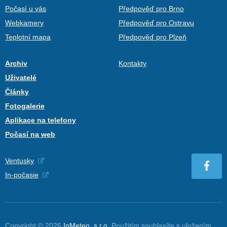
Počasí u vás
Předpověď pro Brno
Webkamery
Předpověď pro Ostravu
Teplotní mapa
Předpověď pro Plzeň
Archiv
Kontakty
Uživatelé
Články
Fotogalerie
Aplikace na telefony
Počasí na web
Ventusky
In-počasie
Copyright © 2026
InMeteo, s.r.o.
Použitím souhlasíte s uložením