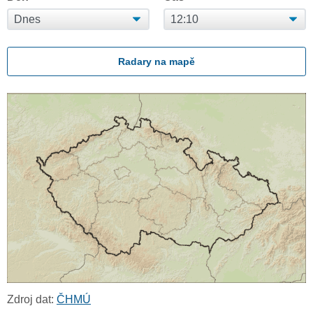
Radary na mapě
Zdroj dat:
ČHMÚ