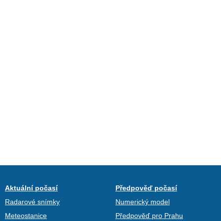
Aktuální počasí
Předpověď počasí
Radarové snímky
Numerický model
Meteostanice
Předpověď pro Prahu