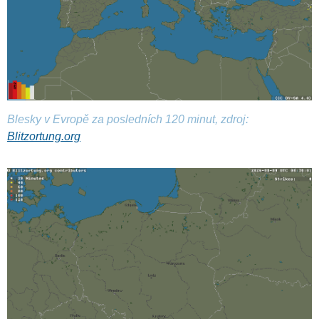
Blesky v Evropě za posledních 120 minut, zdroj:
Blitzortung.org