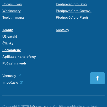
Počasí u vás
Předpověď pro Brno
Webkamery
Předpověď pro Ostravu
Teplotní mapa
Předpověď pro Plzeň
Archiv
Kontakty
Uživatelé
Články
Fotogalerie
Aplikace na telefony
Počasí na web
Ventusky
In-počasie
Copyright © 2026
InMeteo, s.r.o.
Použitím souhlasíte s uložením