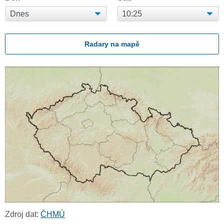
Radary na mapě
Zdroj dat:
ČHMÚ