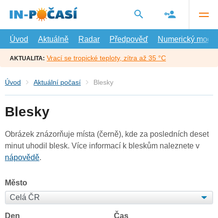
Přejít
na
hlavní
obsah
Úvod
Aktuálně
Radar
Předpověď
Numerický model
Vrací se tropické teploty, zítra až 35 °C
AKTUALITA:
Úvod
Aktuální počasí
Blesky
Blesky
Obrázek znázorňuje místa (černě), kde za posledních deset
minut uhodil blesk. Více informací k bleskům naleznete v
nápovědě
.
Město
Den
Čas