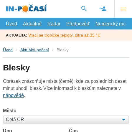
Přejít
na
hlavní
obsah
Úvod
Aktuálně
Radar
Předpověď
Numerický model
Vrací se tropické teploty, zítra až 35 °C
AKTUALITA:
Úvod
Aktuální počasí
Blesky
Blesky
Obrázek znázorňuje místa (černě), kde za posledních deset
minut uhodil blesk. Více informací k bleskům naleznete v
nápovědě
.
Město
Den
Čas