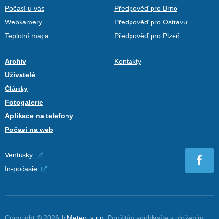
Počasí u vás
Předpověď pro Brno
Webkamery
Předpověď pro Ostravu
Teplotní mapa
Předpověď pro Plzeň
Archiv
Kontakty
Uživatelé
Články
Fotogalerie
Aplikace na telefony
Počasí na web
Ventusky
In-počasie
Copyright © 2026
InMeteo, s.r.o.
Použitím souhlasíte s uložením