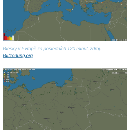
Blesky v Evropě za posledních 120 minut, zdroj:
Blitzortung.org