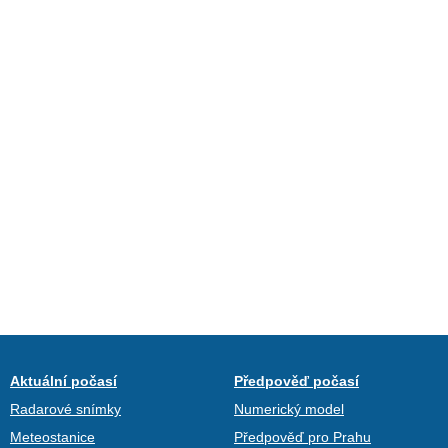
Aktuální počasí
Předpověď počasí
Radarové snímky
Numerický model
Meteostanice
Předpověď pro Prahu