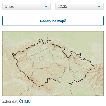
Radary na mapě
Zdroj dat:
ČHMÚ