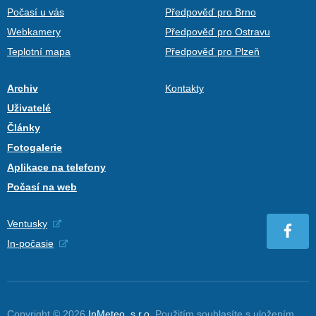
Počasí u vás
Předpověď pro Brno
Webkamery
Předpověď pro Ostravu
Teplotní mapa
Předpověď pro Plzeň
Archiv
Kontakty
Uživatelé
Články
Fotogalerie
Aplikace na telefony
Počasí na web
Ventusky
In-počasie
Copyright © 2026
InMeteo, s.r.o.
Použitím souhlasíte s uložením