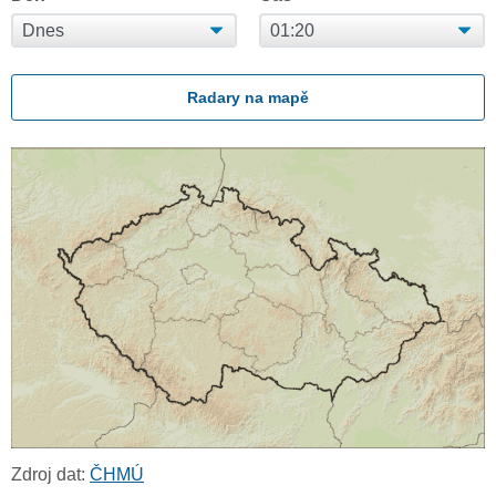
Radary na mapě
Zdroj dat:
ČHMÚ