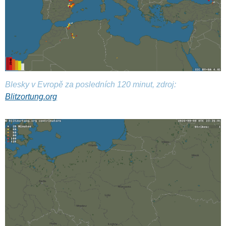
Blesky v Evropě za posledních 120 minut, zdroj:
Blitzortung.org