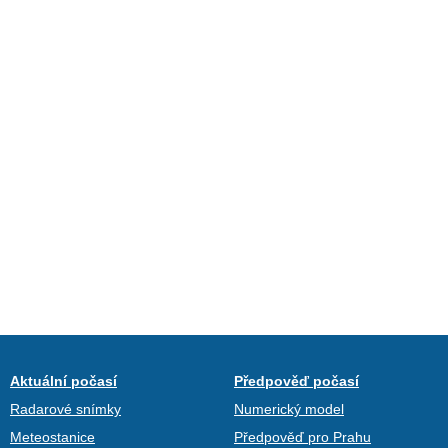
Aktuální počasí
Předpověď počasí
Radarové snímky
Numerický model
Meteostanice
Předpověď pro Prahu