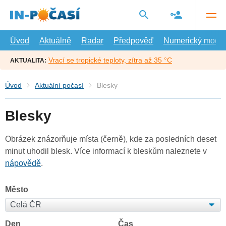
Přejít
na
hlavní
obsah
Úvod
Aktuálně
Radar
Předpověď
Numerický model
Vrací se tropické teploty, zítra až 35 °C
AKTUALITA:
Úvod
Aktuální počasí
Blesky
Blesky
Obrázek znázorňuje místa (černě), kde za posledních deset
minut uhodil blesk. Více informací k bleskům naleznete v
nápovědě
.
Město
Den
Čas