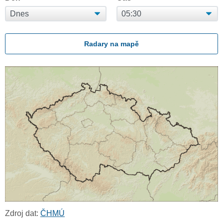
Radary na mapě
Zdroj dat:
ČHMÚ