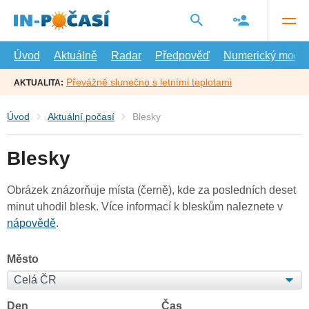
Přejít
na
hlavní
obsah
Úvod
Aktuálně
Radar
Předpověď
Numerický model
Převážně slunečno s letními teplotami
AKTUALITA:
Úvod
Aktuální počasí
Blesky
Blesky
Obrázek znázorňuje místa (černě), kde za posledních deset
minut uhodil blesk. Více informací k bleskům naleznete v
nápovědě
.
Město
Den
Čas