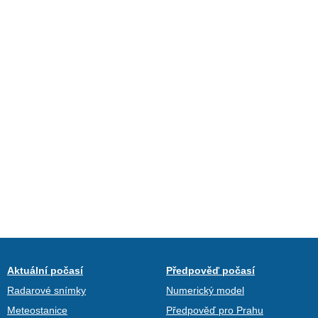
Aktuální počasí
Předpověď počasí
Radarové snímky
Numerický model
Meteostanice
Předpověď pro Prahu