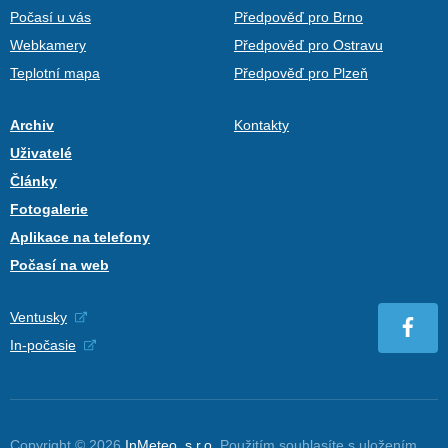
Počasí u vás
Předpověď pro Brno
Webkamery
Předpověď pro Ostravu
Teplotní mapa
Předpověď pro Plzeň
Archiv
Kontakty
Uživatelé
Články
Fotogalerie
Aplikace na telefony
Počasí na web
Ventusky
In-počasie
Copyright © 2026
InMeteo, s.r.o.
Použitím souhlasíte s uložením