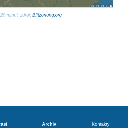
20 minut, zdroj:
Blitzortung.org
así
Archiv
Kontakty