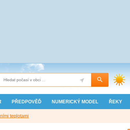
R
PŘEDPOVĚĎ
NUMERICKÝ
MODEL
ŘEKY
ními teplotami