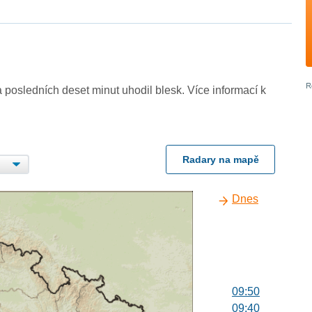
 posledních deset minut uhodil blesk. Více informací k
Radary na mapě
Dnes
09:50
09:40