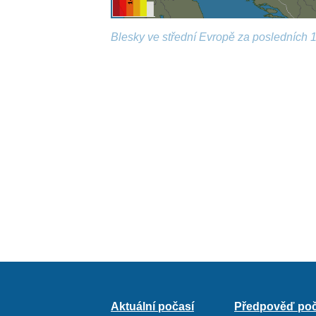
Blesky ve střední Evropě za posledních 1
Aktuální počasí
Předpověď poč