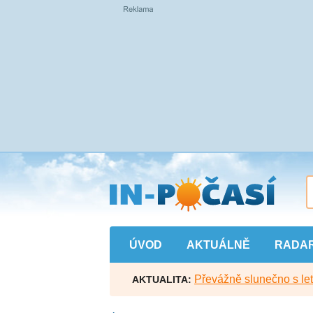
Přejít
na
hlavní
obsah
ÚVOD
AKTUÁLNĚ
RADA
Převážně slunečno s let
AKTUALITA: