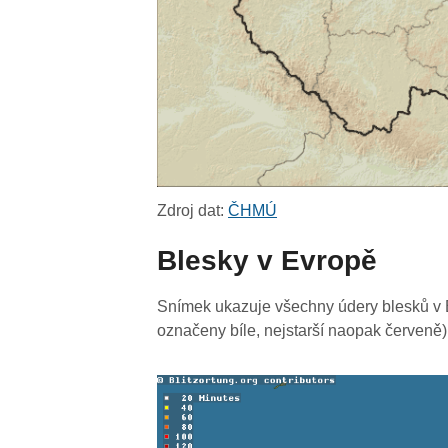
Zdroj dat:
ČHMÚ
Blesky v Evropě
Snímek ukazuje všechny údery blesků v E
označeny bíle, nejstarší naopak červeně)