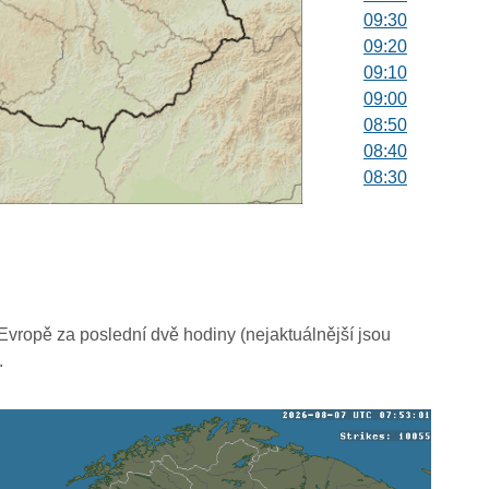
09:30
09:20
09:10
09:00
08:50
08:40
08:30
08:20
08:10
08:00
07:50
07:40
07:30
vropě za poslední dvě hodiny (nejaktuálnější jsou
07:20
.
07:10
07:00
06:50
06:40