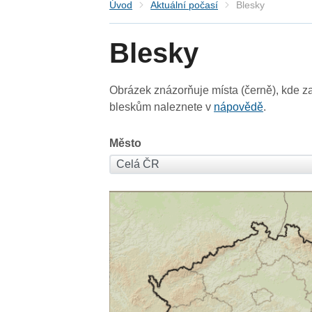
Úvod
Aktuální počasí
Blesky
Blesky
Obrázek znázorňuje místa (černě), kde za
bleskům naleznete v
nápovědě
.
Město