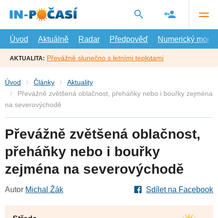
Přejít
na
hlavní
obsah
Úvod
Aktuálně
Radar
Předpověď
Numerický model
Převážně slunečno s letními teplotami
AKTUALITA:
Úvod
Články
Aktuality
Převážně zvětšená oblačnost, přeháňky nebo i bouřky zejména
na severovýchodě
Převážně zvětšená oblačnost,
přeháňky nebo i bouřky
zejména na severovýchodě
Autor
Michal Žák
Sdílet na Facebook