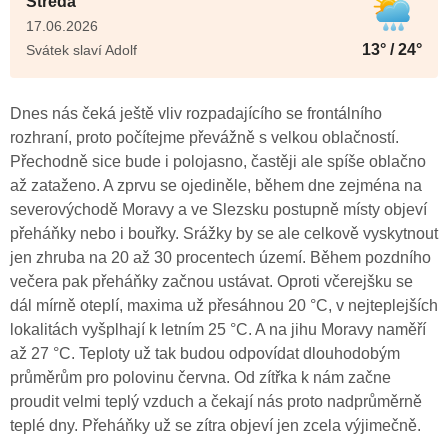
Středa
17.06.2026
13° / 24°
Svátek slaví Adolf
Dnes nás čeká ještě vliv rozpadajícího se frontálního
rozhraní, proto počítejme převážně s velkou oblačností.
Přechodně sice bude i polojasno, častěji ale spíše oblačno
až zataženo. A zprvu se ojediněle, během dne zejména na
severovýchodě Moravy a ve Slezsku postupně místy objeví
přeháňky nebo i bouřky. Srážky by se ale celkově vyskytnout
jen zhruba na 20 až 30 procentech území. Během pozdního
večera pak přeháňky začnou ustávat. Oproti včerejšku se
dál mírně oteplí, maxima už přesáhnou 20 °C, v nejteplejších
lokalitách vyšplhají k letním 25 °C. A na jihu Moravy naměří
až 27 °C. Teploty už tak budou odpovídat dlouhodobým
průměrům pro polovinu června. Od zítřka k nám začne
proudit velmi teplý vzduch a čekají nás proto nadprůměrně
teplé dny. Přeháňky už se zítra objeví jen zcela výjimečně.