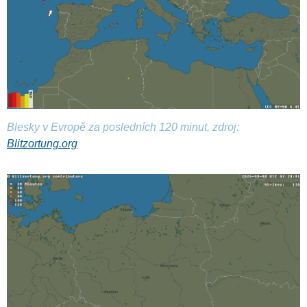
Blesky v Evropě za posledních 120 minut, zdroj:
Blitzortung.org