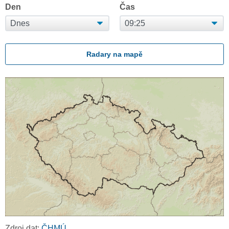
Den
Čas
Radary na mapě
Zdroj dat:
ČHMÚ