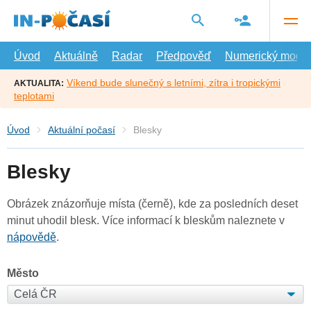
Přejít
na
hlavní
obsah
Úvod
Aktuálně
Radar
Předpověď
Numerický model
Víkend bude slunečný s letními, zítra i tropickými
AKTUALITA:
teplotami
Úvod
Aktuální počasí
Blesky
Blesky
Obrázek znázorňuje místa (černě), kde za posledních deset
minut uhodil blesk. Více informací k bleskům naleznete v
nápovědě
.
Město