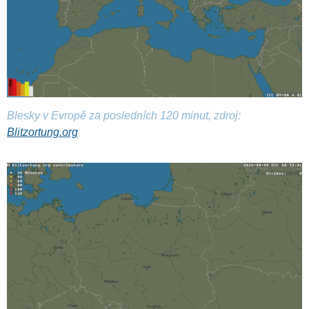
Blesky v Evropě za posledních 120 minut, zdroj:
Blitzortung.org