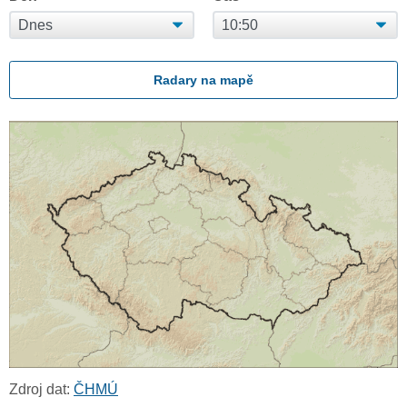
Radary na mapě
Zdroj dat:
ČHMÚ