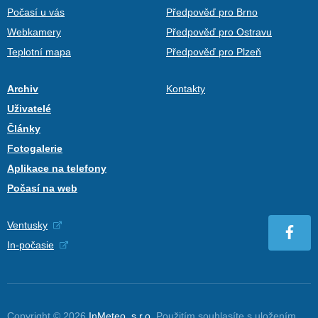
Počasí u vás
Předpověď pro Brno
Webkamery
Předpověď pro Ostravu
Teplotní mapa
Předpověď pro Plzeň
Archiv
Kontakty
Uživatelé
Články
Fotogalerie
Aplikace na telefony
Počasí na web
Ventusky
In-počasie
Copyright © 2026
InMeteo, s.r.o.
Použitím souhlasíte s uložením