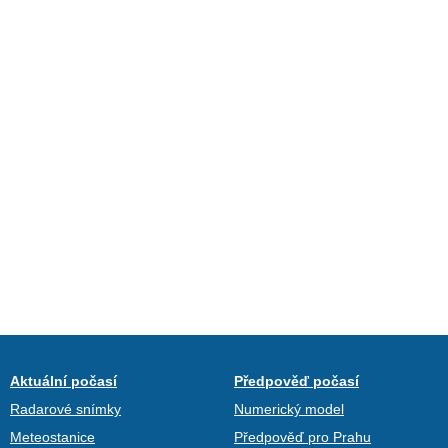
Aktuální počasí
Předpověď počasí
Radarové snímky
Numerický model
Meteostanice
Předpověď pro Prahu