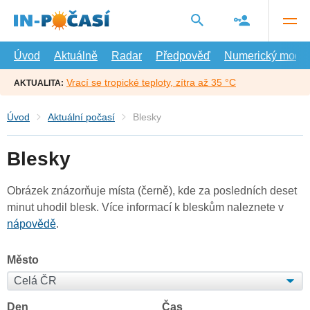
Přejít
na
hlavní
obsah
Úvod
Aktuálně
Radar
Předpověď
Numerický model
Vrací se tropické teploty, zítra až 35 °C
AKTUALITA:
Úvod
Aktuální počasí
Blesky
Blesky
Obrázek znázorňuje místa (černě), kde za posledních deset
minut uhodil blesk. Více informací k bleskům naleznete v
nápovědě
.
Město
Den
Čas