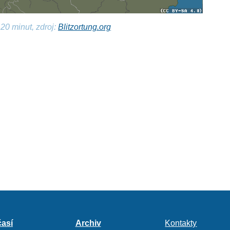
20 minut, zdroj:
Blitzortung.org
así
Archiv
Kontakty