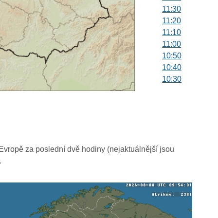
11:30
11:20
11:10
11:00
10:50
10:40
10:30
10:20
10:10
10:00
09:50
09:40
09:30
vropě za poslední dvě hodiny (nejaktuálnější jsou
09:20
.
09:10
09:00
08:50
08:40