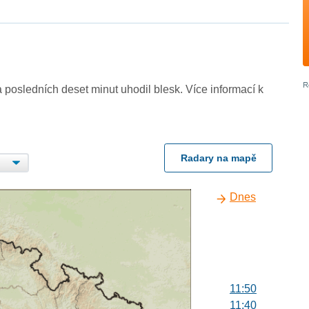
 posledních deset minut uhodil blesk. Více informací k
Radary na mapě
Dnes
11:50
11:40