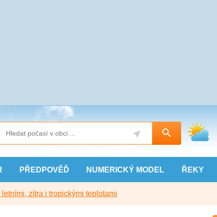
R
PŘEDPOVĚĎ
NUMERICKÝ
MODEL
ŘEKY
etními, zítra i tropickými teplotami