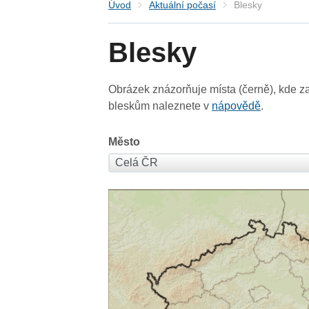
Úvod
Aktuální počasí
Blesky
Blesky
Obrázek znázorňuje místa (černě), kde za
bleskům naleznete v
nápovědě
.
Město