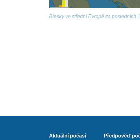
Blesky ve střední Evropě za posledních 1
Aktuální počasí
Předpověď poč