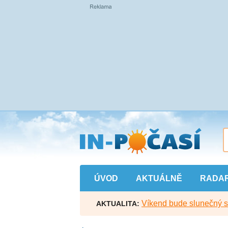
Přejít
na
hlavní
obsah
ÚVOD
AKTUÁLNĚ
RADA
Víkend bude slunečný s l
AKTUALITA: