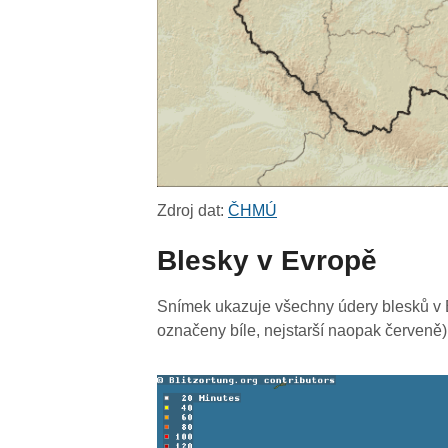
Zdroj dat:
ČHMÚ
Blesky v Evropě
Snímek ukazuje všechny údery blesků v E
označeny bíle, nejstarší naopak červeně)