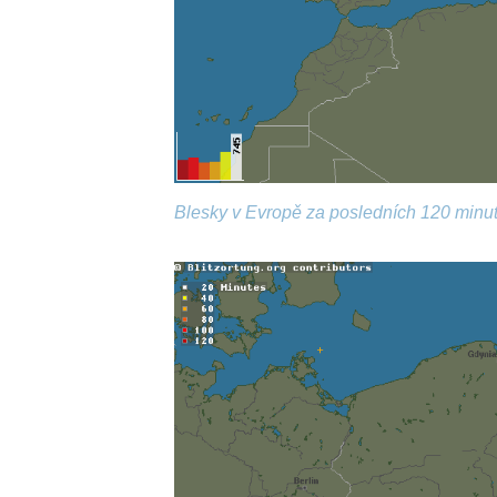
Blesky v Evropě za posledních 120 minut