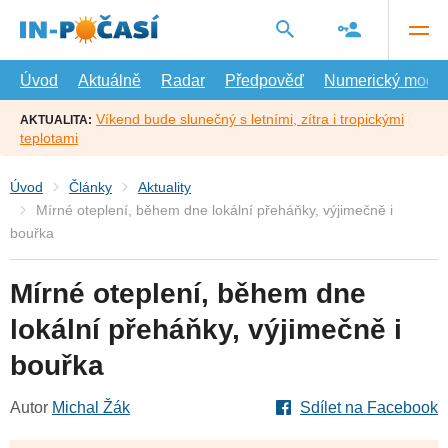
Přejít
na
hlavní
obsah
Úvod
Aktuálně
Radar
Předpověď
Numerický model
Víkend bude slunečný s letními, zítra i tropickými
AKTUALITA:
teplotami
Úvod
Články
Aktuality
Mírné oteplení, během dne lokální přeháňky, výjimečně i
bouřka
Mírné oteplení, během dne
lokální přeháňky, výjimečně i
bouřka
Autor
Michal Žák
Sdílet na Facebook