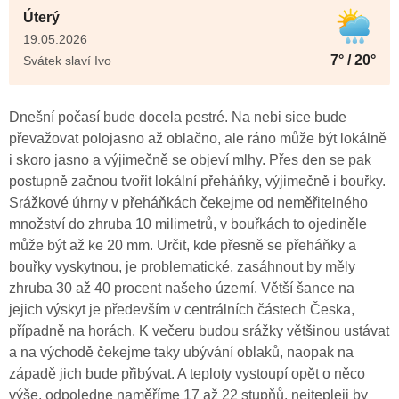
Úterý
19.05.2026
7° / 20°
Svátek slaví Ivo
Dnešní počasí bude docela pestré. Na nebi sice bude
převažovat polojasno až oblačno, ale ráno může být lokálně
i skoro jasno a výjimečně se objeví mlhy. Přes den se pak
postupně začnou tvořit lokální přeháňky, výjimečně i bouřky.
Srážkové úhrny v přeháňkách čekejme od neměřitelného
množství do zhruba 10 milimetrů, v bouřkách to ojediněle
může být až ke 20 mm. Určit, kde přesně se přeháňky a
bouřky vyskytnou, je problematické, zasáhnout by měly
zhruba 30 až 40 procent našeho území. Větší šance na
jejich výskyt je především v centrálních částech Česka,
případně na horách. K večeru budou srážky většinou ustávat
a na východě čekejme taky ubývání oblaků, naopak na
západě jich bude přibývat. A teploty vystoupí opět o něco
výše, odpoledne naměříme 17 až 22 stupňů, nejtepleji by