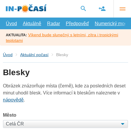
Přejít
na
hlavní
obsah
Úvod
Aktuálně
Radar
Předpověď
Numerický model
Víkend bude slunečný s letními, zítra i tropickými
AKTUALITA:
teplotami
Úvod
Aktuální počasí
Blesky
Blesky
Obrázek znázorňuje místa (černě), kde za posledních deset
minut uhodil blesk. Více informací k bleskům naleznete v
nápovědě
.
Město