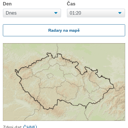
Den
Čas
Radary na mapě
Zdroj dat:
ČHMÚ