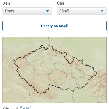
Den
Čas
Radary na mapě
Zdroj dat:
ČHMÚ