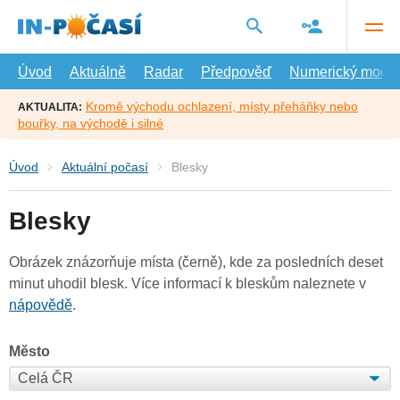
Přejít
na
hlavní
obsah
Úvod
Aktuálně
Radar
Předpověď
Numerický model
Kromě východu ochlazení, místy přeháňky nebo
AKTUALITA:
bouřky, na východě i silné
Úvod
Aktuální počasí
Blesky
Blesky
Obrázek znázorňuje místa (černě), kde za posledních deset
minut uhodil blesk. Více informací k bleskům naleznete v
nápovědě
.
Město