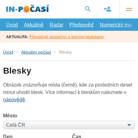
Přejít
na
hlavní
obsah
Úvod
Aktuálně
Radar
Předpověď
Numerický model
Převážně slunečno s letními teplotami
AKTUALITA:
Úvod
Aktuální počasí
Blesky
Blesky
Obrázek znázorňuje místa (černě), kde za posledních deset
minut uhodil blesk. Více informací k bleskům naleznete v
nápovědě
.
Město
Den
Čas