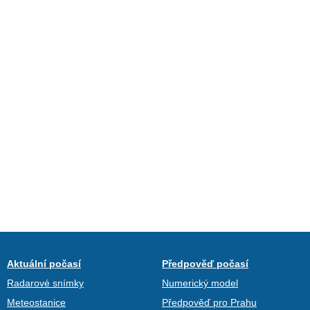
Aktuální počasí
Předpověď počasí
Radarové snímky
Numerický model
Meteostanice
Předpověď pro Prahu