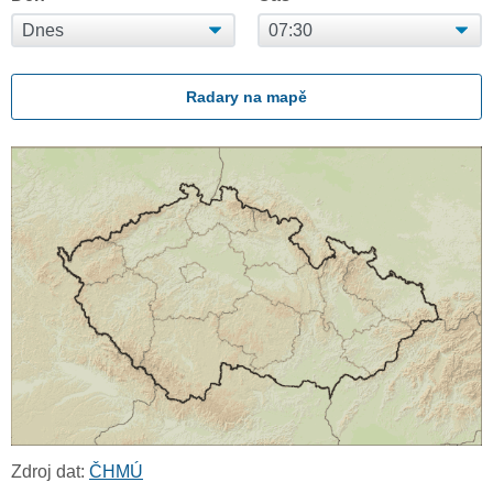
Radary na mapě
Zdroj dat:
ČHMÚ