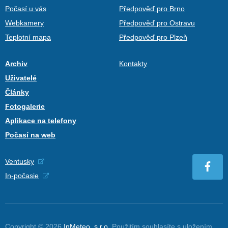
Počasí u vás
Předpověď pro Brno
Webkamery
Předpověď pro Ostravu
Teplotní mapa
Předpověď pro Plzeň
Archiv
Kontakty
Uživatelé
Články
Fotogalerie
Aplikace na telefony
Počasí na web
Ventusky
In-počasie
Copyright © 2026
InMeteo, s.r.o.
Použitím souhlasíte s uložením