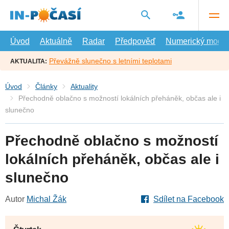
Přejít
na
hlavní
obsah
Úvod
Aktuálně
Radar
Předpověď
Numerický model
Převážně slunečno s letními teplotami
AKTUALITA:
Úvod
Články
Aktuality
Přechodně oblačno s možností lokálních přeháněk, občas ale i
slunečno
Přechodně oblačno s možností
lokálních přeháněk, občas ale i
slunečno
Autor
Michal Žák
Sdílet na Facebook