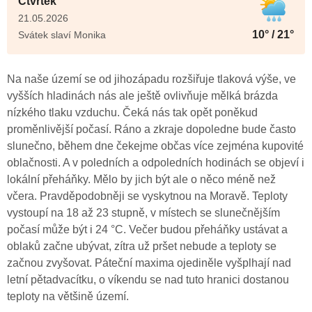
Čtvrtek
21.05.2026
10° / 21°
Svátek slaví Monika
Na naše území se od jihozápadu rozšiřuje tlaková výše, ve
vyšších hladinách nás ale ještě ovlivňuje mělká brázda
nízkého tlaku vzduchu. Čeká nás tak opět poněkud
proměnlivější počasí. Ráno a zkraje dopoledne bude často
slunečno, během dne čekejme občas více zejména kupovité
oblačnosti. A v poledních a odpoledních hodinách se objeví i
lokální přeháňky. Mělo by jich být ale o něco méně než
včera. Pravděpodobněji se vyskytnou na Moravě. Teploty
vystoupí na 18 až 23 stupně, v místech se slunečnějším
počasí může být i 24 °C. Večer budou přeháňky ustávat a
oblaků začne ubývat, zítra už pršet nebude a teploty se
začnou zvyšovat. Páteční maxima ojediněle vyšplhají nad
letní pětadvacítku, o víkendu se nad tuto hranici dostanou
teploty na většině území.