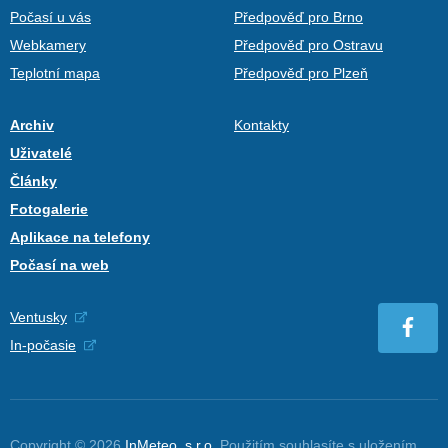
Počasí u vás
Předpověď pro Brno
Webkamery
Předpověď pro Ostravu
Teplotní mapa
Předpověď pro Plzeň
Archiv
Kontakty
Uživatelé
Články
Fotogalerie
Aplikace na telefony
Počasí na web
Ventusky
In-počasie
Copyright © 2026
InMeteo, s.r.o.
Použitím souhlasíte s uložením