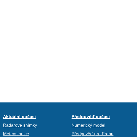
Aktuální počasí
Předpověď počasí
Radarové snímky
Numerický model
Meteostanice
Předpověď pro Prahu