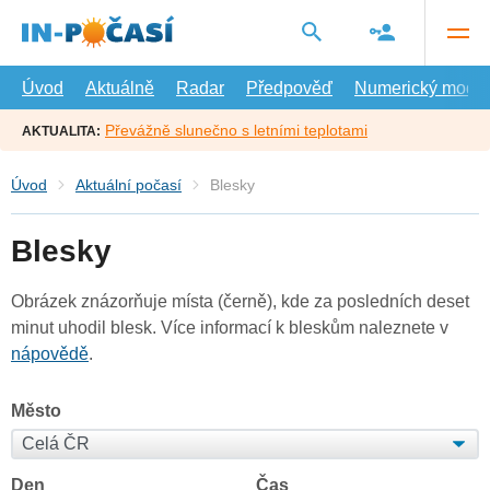
Přejít
na
hlavní
obsah
Úvod
Aktuálně
Radar
Předpověď
Numerický model
Převážně slunečno s letními teplotami
AKTUALITA:
Úvod
Aktuální počasí
Blesky
Blesky
Obrázek znázorňuje místa (černě), kde za posledních deset
minut uhodil blesk. Více informací k bleskům naleznete v
nápovědě
.
Město
Den
Čas