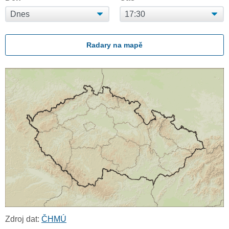
Radary na mapě
Zdroj dat:
ČHMÚ