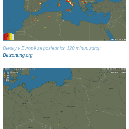
Blesky v Evropě za posledních 120 minut, zdroj:
Blitzortung.org