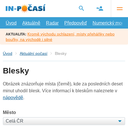
Přejít
na
hlavní
obsah
Úvod
Aktuálně
Radar
Předpověď
Numerický model
Kromě východu ochlazení, místy přeháňky nebo
AKTUALITA:
bouřky, na východě i silné
Úvod
Aktuální počasí
Blesky
Blesky
Obrázek znázorňuje místa (černě), kde za posledních deset
minut uhodil blesk. Více informací k bleskům naleznete v
nápovědě
.
Město