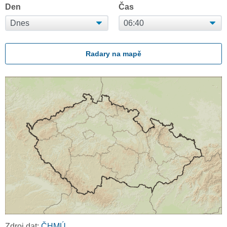
Den
Čas
Radary na mapě
Zdroj dat:
ČHMÚ