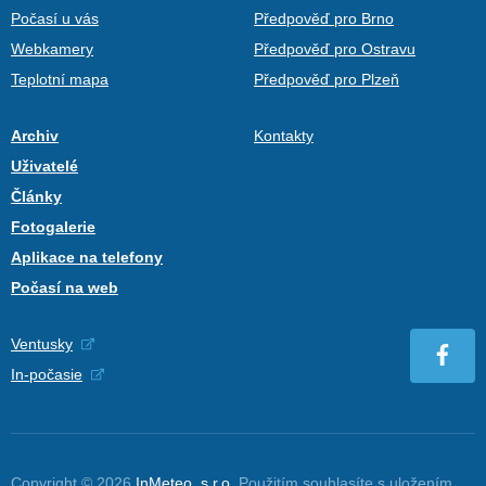
Počasí u vás
Předpověď pro Brno
Webkamery
Předpověď pro Ostravu
Teplotní mapa
Předpověď pro Plzeň
Archiv
Kontakty
Uživatelé
Články
Fotogalerie
Aplikace na telefony
Počasí na web
Ventusky
In-počasie
Copyright © 2026
InMeteo, s.r.o.
Použitím souhlasíte s uložením