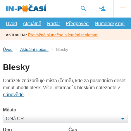
Přejít
na
hlavní
obsah
Úvod
Aktuálně
Radar
Předpověď
Numerický model
Převážně slunečno s letními teplotami
AKTUALITA:
Úvod
Aktuální počasí
Blesky
Blesky
Obrázek znázorňuje místa (černě), kde za posledních deset
minut uhodil blesk. Více informací k bleskům naleznete v
nápovědě
.
Město
Den
Čas