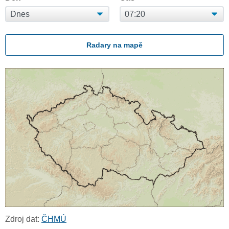
Radary na mapě
Zdroj dat:
ČHMÚ