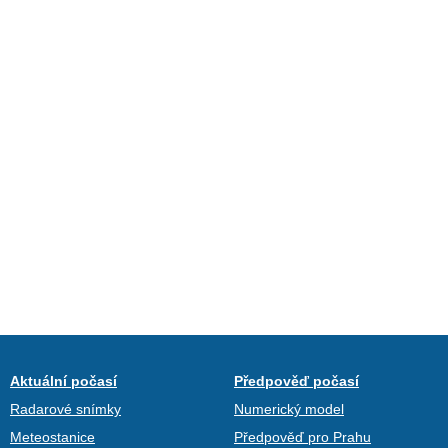
Aktuální počasí
Předpověď počasí
Radarové snímky
Numerický model
Meteostanice
Předpověď pro Prahu