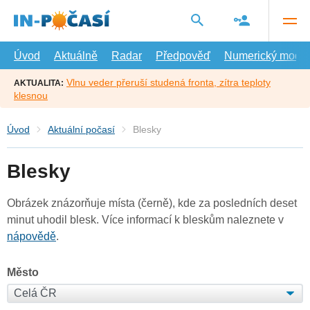
Přejít
na
hlavní
obsah
Úvod
Aktuálně
Radar
Předpověď
Numerický model
Vlnu veder přeruší studená fronta, zítra teploty
AKTUALITA:
klesnou
Úvod
Aktuální počasí
Blesky
Blesky
Obrázek znázorňuje místa (černě), kde za posledních deset
minut uhodil blesk. Více informací k bleskům naleznete v
nápovědě
.
Město