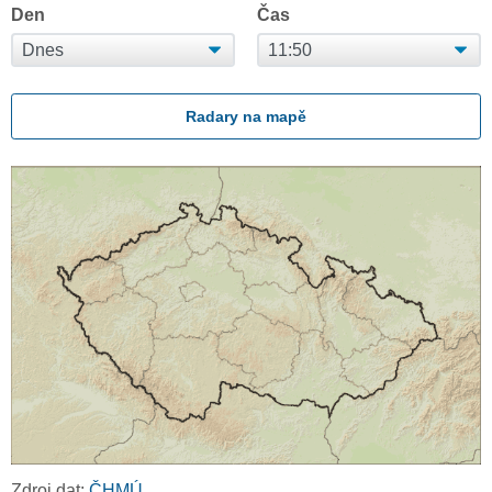
Den
Čas
Radary na mapě
Zdroj dat:
ČHMÚ