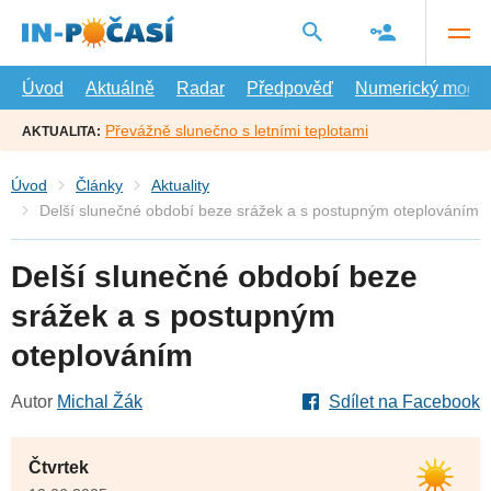
Přejít
na
hlavní
obsah
Úvod
Aktuálně
Radar
Předpověď
Numerický model
Převážně slunečno s letními teplotami
AKTUALITA:
Úvod
Články
Aktuality
Delší slunečné období beze srážek a s postupným oteplováním
Delší slunečné období beze
srážek a s postupným
oteplováním
Autor
Michal Žák
Sdílet na Facebook
Čtvrtek