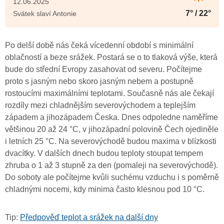
12.06.2025
7° / 22°
Svátek slaví Antonie
Po delší době nás čeká vícedenní období s minimální
oblačností a beze srážek. Postará se o to tlaková výše, která
bude do střední Evropy zasahovat od severu. Počítejme
proto s jasným nebo skoro jasným nebem a postupně
rostoucími maximálními teplotami. Současně nás ale čekají
rozdíly mezi chladnějším severovýchodem a teplejším
západem a jihozápadem Česka. Dnes odpoledne naměříme
většinou 20 až 24 °C, v jihozápadní polovině Čech ojediněle
i letních 25 °C. Na severovýchodě budou maxima v blízkosti
dvacítky. V dalších dnech budou teploty stoupat tempem
zhruba o 1 až 3 stupně za den (pomaleji na severovýchodě).
Do soboty ale počítejme kvůli suchému vzduchu i s poměrně
chladnými nocemi, kdy minima často klesnou pod 10 °C.
Tip:
Předpověď teplot a srážek na další dny