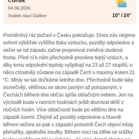
Čtvrtek
04.06.2026
10° / 24°
Svátek slaví Dalibor
Proměnlivý ráz počasí v Česku pokračuje. Dnes nás nejprve
ovlivní výběžek vyššího tlaku vzduchu, později odpoledne a
večer se od západu začne projevovat zvlněná studená
fronta. Před ní k nám přechodně pronikne teplý vzduch, a
díky tomu odpolední teploty vyšplhají na 23 až 27 stupňů, o
něco chladněji zůstane na západě Čech s maximy kolem 21
°C. Místy se tak dočkáme letního dne. Přechodně bude taky
slunečněji, většinou se skoro jasným až polojasným, v
Čechách během dne občas spíše oblačným nebem. Jen na
východě bude v ranních hodinách ještě doznívat déšť z
nočních hodin. Více oblačnosti bude po většinu dne na
západě území. Zřejmě až později odpoledne a hlavně
během večera se pak v západní polovině Čech objeví místy
přeháňky, ojediněle bouřky. Během noci na zítřek se srážky