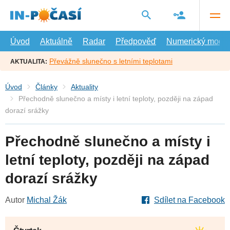
Přejít
na
hlavní
obsah
Úvod
Aktuálně
Radar
Předpověď
Numerický model
Převážně slunečno s letními teplotami
AKTUALITA:
Úvod
Články
Aktuality
Přechodně slunečno a místy i letní teploty, později na západ
dorazí srážky
Přechodně slunečno a místy i
letní teploty, později na západ
dorazí srážky
Autor
Michal Žák
Sdílet na Facebook