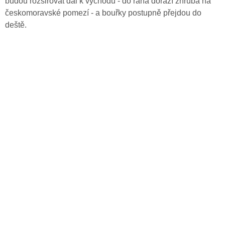
budou rozšiřovat dál k východu - do rána dorazí zhruba na
českomoravské pomezí - a bouřky postupně přejdou do
deště.