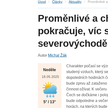
Úvod
Články
Aktuality
Proměnlivé a
Proměnlivé a c
pokračuje, víc 
severovýchodě
Autor
Michal Žák
Charakter počasí se výz
Neděle
studený vzduch, který se
18.05.2025
dopoledních hodinách če
bude zprvu až zataženo
činnost ožívat. K večer
Čech se dočkáme i polo
bude odpoledne a večer 
5° / 13°
horách, na kterých bude