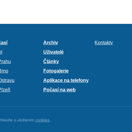
así
Archiv
Kontakty
l
Uživatelé
Prahu
Články
Brno
Fotogalerie
Ostravu
Aplikace na telefony
Plzeň
Počasí na web
hlasíte s uložením
cookies
.