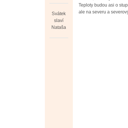
Teploty budou asi o stup
ale na severu a severov
Svátek
slaví
Nataša