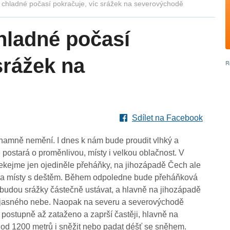
 chladné počasí pokračuje, víc srážek na severovýchodě
hladné počasí
srážek na
Sdílet na Facebook
namně nemění. I dnes k nám bude proudit vlhký a
 postará o proměnlivou, místy i velkou oblačnost. V
kejme jen ojediněle přeháňky, na jihozápadě Čech ale
 a místy s deštěm. Během odpoledne bude přeháňková
u budou srážky částečně ustávat, a hlavně na jihozápadě
jasného nebe. Naopak na severu a severovýchodě
postupně až zataženo a zaprší častěji, hlavně na
 od 1200 metrů i sněžit nebo padat déšť se sněhem.