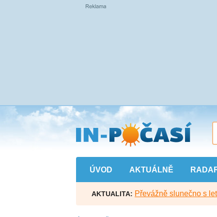
Přejít
na
hlavní
obsah
ÚVOD
AKTUÁLNĚ
RADA
Převážně slunečno s let
AKTUALITA: