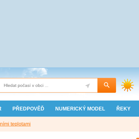
R
PŘEDPOVĚĎ
NUMERICKÝ
MODEL
ŘEKY
ními teplotami