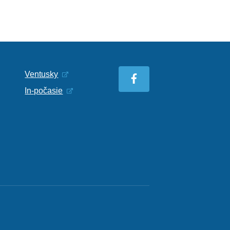
Ventusky
In-počasie