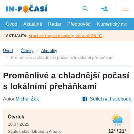
Přejít
na
hlavní
obsah
Úvod
Aktuálně
Radar
Předpověď
Numerický model
Vrací se tropické teploty, zítra až 35 °C
AKTUALITA:
Úvod
Články
Aktuality
Proměnlivé a chladnější počasí s lokálními přeháňkami
Proměnlivé a chladnější počasí
s lokálními přeháňkami
Autor
Michal Žák
Sdílet na Facebook
Čtvrtek
10.07.2025
12° / 21°
Svátek slaví Libuše a Amálie