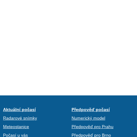
Aktuální počasí
Předpověď počasí
Radarové snímky
Numerický model
Meteostanice
Předpověď pro Prahu
Počasí u vás
Předpověď pro Brno