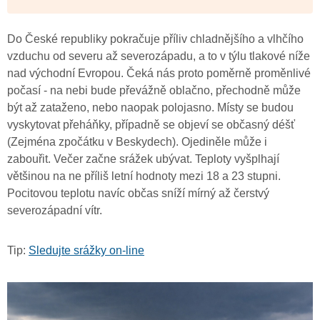
Do České republiky pokračuje příliv chladnějšího a vlhčího
vzduchu od severu až severozápadu, a to v týlu tlakové níže
nad východní Evropou. Čeká nás proto poměrně proměnlivé
počasí - na nebi bude převážně oblačno, přechodně může
být až zataženo, nebo naopak polojasno. Místy se budou
vyskytovat přeháňky, případně se objeví se občasný déšť
(Zejména zpočátku v Beskydech). Ojediněle může i
zabouřit. Večer začne srážek ubývat. Teploty vyšplhají
většinou na ne příliš letní hodnoty mezi 18 a 23 stupni.
Pocitovou teplotu navíc občas sníží mírný až čerstvý
severozápadní vítr.
Tip:
Sledujte srážky on-line