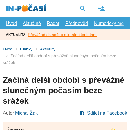
Přejít
na
hlavní
obsah
Úvod
Aktuálně
Radar
Předpověď
Numerický model
Převážně slunečno s letními teplotami
AKTUALITA:
Úvod
Články
Aktuality
Začíná delší období s převážně slunečným počasím beze
srážek
Začíná delší období s převážně
slunečným počasím beze
srážek
Autor
Michal Žák
Sdílet na Facebook