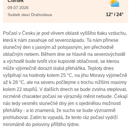
Čtvrtek
09.07.2026
12° / 24°
Svátek slaví Drahoslava
Počasí v Česku je pod vlivem oblasti vyššího tlaku vzduchu,
která k nám zasahuje od severozápadu. Ta nám přinese
slunečný den s jasným až polojasným, jen přechodně
oblačným nebem. Během dne se hlavně na severovýchodě
a východě bude tvořit více kupovité oblačnosti, se kterou
může výjimečně dorazit slabá přeháňka. Teploty dnes
vyšplhají na hodnoty kolem 25 °C, na jihu Moravy výjimečně
až k 28 °C, ale na severu počítejme s trochu nižšími maximy
kolem 22 stupňů. V dalších dnech se bude zvolna oteplovat,
nicméně charakter počasí se výrazněji měnit nebude. Čekají
nás tedy vesměs slunečné dny jen s ojedinělou možností
přeháňky - a to znamená, že sucho se bude významně
prohlubovat. Zatím to vypadá, že tento ráz počasí vydrží
minimálně do poloviny příštího týdne.