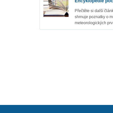
Encyklopedie poč
Přečtěte si další člá
shrnuje poznatky o m
meteorologických prv