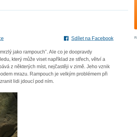
ce
Sdílet na Facebook
je zmrzlý jako rampouch". Ale co je doopravdy
u, který může viset například ze střech, větví a
ává z některých míst, nejčastěji v zimě. Jeho vznik
bodem mrazu. Rampouch je velkým problémem při
anit lidi jdoucí pod ním.