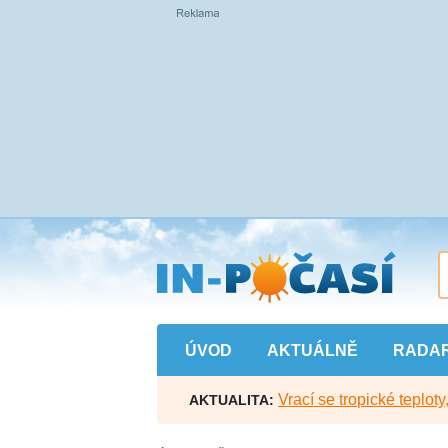
Přejít
na
hlavní
obsah
ÚVOD
AKTUÁLNĚ
RADA
Vrací se tropické teploty
AKTUALITA: