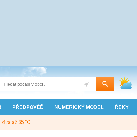
R
PŘEDPOVĚĎ
NUMERICKÝ
MODEL
ŘEKY
, zítra až 35 °C