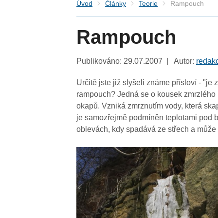
Úvod
Články
Teorie
Rampouch
Rampouch
Publikováno: 29.07.2007 | Autor:
redak
Určitě jste již slyšeli známe přísloví - "
rampouch? Jedná se o kousek zmrzlého led
okapů. Vzniká zmrznutím vody, která skap
je samozřejmě podmíněn teplotami pod 
oblevách, kdy spadává ze střech a může zr