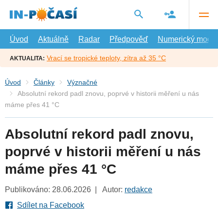
Přejít
na
hlavní
obsah
Úvod
Aktuálně
Radar
Předpověď
Numerický model
Vrací se tropické teploty, zítra až 35 °C
AKTUALITA:
Úvod
Články
Význačné
Absolutní rekord padl znovu, poprvé v historii měření u nás
máme přes 41 °C
Absolutní rekord padl znovu,
poprvé v historii měření u nás
máme přes 41 °C
Publikováno: 28.06.2026 | Autor:
redakce
Sdílet na Facebook