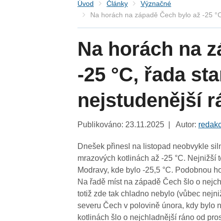
Úvod
Články
Význačné
Na horách na západě Čech bylo až -25 °C,
Na horách na z
-25 °C, řada sta
nejstudenější r
Publikováno: 23.11.2025 | Autor:
redak
Dnešek přinesl na listopad neobvykle si
mrazových kotlinách až -25 °C. Nejnižší 
Modravy, kde bylo -25,5 °C. Podobnou ho
Na řadě míst na západě Čech šlo o nejch
totiž zde tak chladno nebylo (vůbec nejn
severu Čech v polovině února, kdy bylo 
kotlinách šlo o nejchladnější ráno od pr