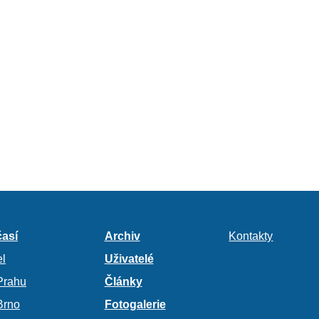
así
Archiv
Kontakty
l
Uživatelé
Prahu
Články
Brno
Fotogalerie