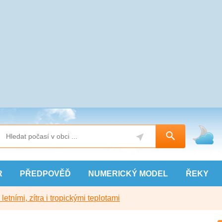
R
PŘEDPOVĚĎ
NUMERICKÝ
MODEL
ŘEKY
etními, zítra i tropickými teplotami