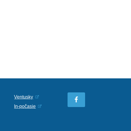
Ventusky
In-počasie