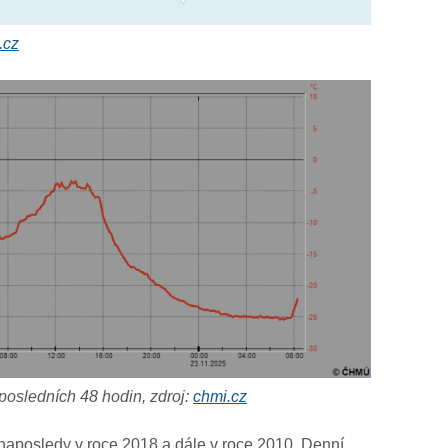
.cz
 posledních 48 hodin, zdroj:
chmi.cz
 naposledy v roce 2018 a dále v roce 2010. Denní