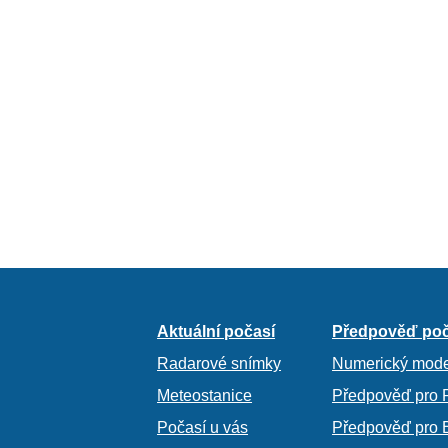
Aktuální počasí
Předpověď poč
Radarové snímky
Numerický mode
Meteostanice
Předpověď pro 
Počasí u vás
Předpověď pro 