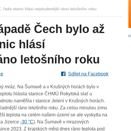
 řada stanic hlásí nejstudenější ráno letošního roku
ápadě Čech bylo až
nic hlásí
áno letošního roku
ce
Sdílet na Facebook
lný mráz. Na Šumavě a v Krušných horách bylo v
teplotu hlásila stanice ČHMÚ Rokytská slať u
dnotu naměřila i stanice Jelení v Krušných horách.
ladnější ráno letošního roku. Za celou minulou zimu
ižší teplota na celém našem území se ale vyskytla na
na Jizerce
-30 °C
). Na Šumavě v mrazových
osince 2023. Z krajských měst dnes ráno teplota pod