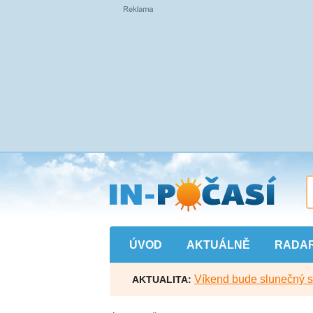
Přejít
na
hlavní
obsah
ÚVOD
AKTUÁLNĚ
RADA
Víkend bude slunečný s l
AKTUALITA: