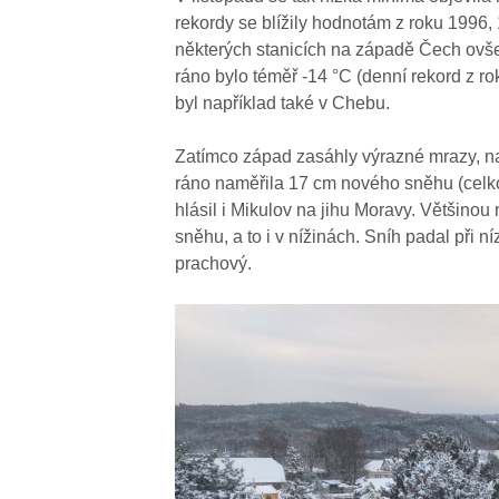
rekordy se blížily hodnotám z roku 1996, 
některých stanicích na západě Čech ovše
ráno bylo téměř -14 °C (denní rekord z ro
byl například také v Chebu.
Zatímco západ zasáhly výrazné mrazy, na
ráno naměřila 17 cm nového sněhu (cel
hlásil i Mikulov na jihu Moravy. Většino
sněhu, a to i v nížinách. Sníh padal při n
prachový.