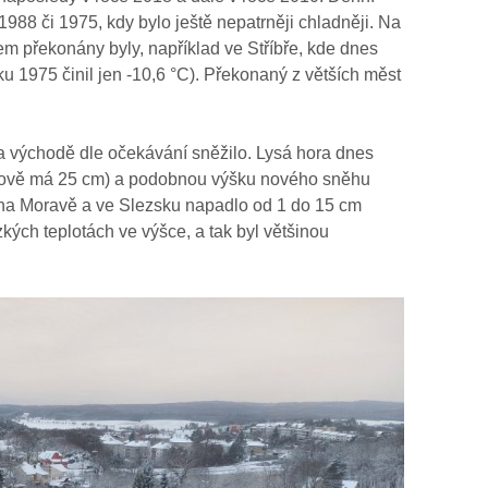
1988 či 1975, kdy bylo ještě nepatrněji chladněji. Na
m překonány byly, například ve Stříbře, kde dnes
ku 1975 činil jen -10,6 °C). Překonaný z větších měst
 východě dle očekávání sněžilo. Lysá hora dnes
kově má 25 cm) a podobnou výšku nového sněhu
u na Moravě a ve Slezsku napadlo od 1 do 15 cm
ízkých teplotách ve výšce, a tak byl většinou