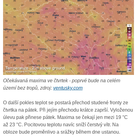
Očekávaná maxima ve čtvrtek - poprvé bude na celém
území bez tropů, zdroj:
ventusky.com
O další pokles teplot se postará přechod studené fronty ze
čtvrtka na pátek. Při jejím přechodu krátce zaprší. Vyloženou
úlevu pak přinese pátek. Maxima se čekají jen mezi 19 °C
až 23 °C. Pocitovou teplotu navíc sníží čerstvý vítr. Na
obloze bude proměnlivo a srážky během dne ustanou.