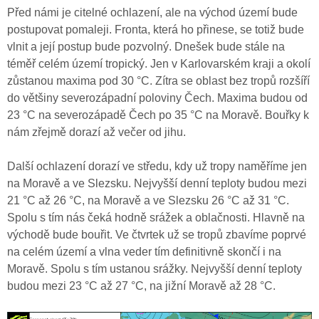
Před námi je citelné ochlazení, ale na východ území bude
postupovat pomaleji. Fronta, která ho přinese, se totiž bude
vlnit a její postup bude pozvolný. Dnešek bude stále na
téměř celém území tropický. Jen v Karlovarském kraji a okolí
zůstanou maxima pod 30 °C. Zítra se oblast bez tropů rozšíří
do většiny severozápadní poloviny Čech. Maxima budou od
23 °C na severozápadě Čech po 35 °C na Moravě. Bouřky k
nám zřejmě dorazí až večer od jihu.
Další ochlazení dorazí ve středu, kdy už tropy naměříme jen
na Moravě a ve Slezsku. Nejvyšší denní teploty budou mezi
21 °C až 26 °C, na Moravě a ve Slezsku 26 °C až 31 °C.
Spolu s tím nás čeká hodně srážek a oblačnosti. Hlavně na
východě bude bouřit. Ve čtvrtek už se tropů zbavíme poprvé
na celém území a vlna veder tím definitivně skončí i na
Moravě. Spolu s tím ustanou srážky. Nejvyšší denní teploty
budou mezi 23 °C až 27 °C, na jižní Moravě až 28 °C.