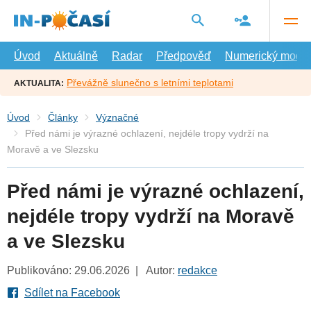
Přejít
na
hlavní
obsah
Úvod
Aktuálně
Radar
Předpověď
Numerický model
Převážně slunečno s letními teplotami
AKTUALITA:
Úvod
Články
Význačné
Před námi je výrazné ochlazení, nejdéle tropy vydrží na
Moravě a ve Slezsku
Před námi je výrazné ochlazení,
nejdéle tropy vydrží na Moravě
a ve Slezsku
Publikováno: 29.06.2026 | Autor:
redakce
Sdílet na Facebook