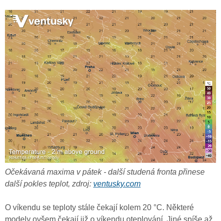
Očekávaná maxima v pátek - další studená fronta přinese
další pokles teplot, zdroj:
ventusky.com
O víkendu se teploty stále čekají kolem 20 °C. Některé
modely ovšem čekají již o víkendu oteplování. Jiné spíše až