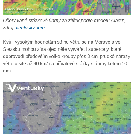
Očekávané srážkové úhrny za zítřek podle modelu Aladin,
zdroj:
ventusky.com
Kvůli vysokým hodnotám střihu větru se na Moravě a ve
Slezsku mohou zítra ojediněle vytvářet i supercely, které
doprovodí především velké kroupy přes 3 cm, prudké nárazy
větru o síle až 90 km/h a přívalové srážky s úhrny kolem 50
mm.