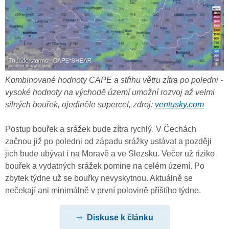
Kombinované hodnoty CAPE a střihu větru zítra po poledni -
vysoké hodnoty na východě území umožní rozvoj až velmi
silných bouřek, ojediněle supercel, zdroj:
ventusky.com
Postup bouřek a srážek bude zítra rychlý. V Čechách
začnou již po poledni od západu srážky ustávat a později
jich bude ubývat i na Moravě a ve Slezsku. Večer už riziko
bouřek a vydatných srážek pomine na celém území. Po
zbytek týdne už se bouřky nevyskytnou. Aktuálně se
nečekají ani minimálně v první polovině příštího týdne.
Diskuse k článku