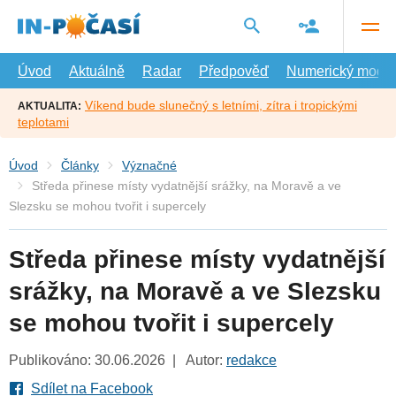
Přejít
na
hlavní
obsah
Úvod
Aktuálně
Radar
Předpověď
Numerický model
Víkend bude slunečný s letními, zítra i tropickými
AKTUALITA:
teplotami
Úvod
Články
Význačné
Středa přinese místy vydatnější srážky, na Moravě a ve
Slezsku se mohou tvořit i supercely
Středa přinese místy vydatnější
srážky, na Moravě a ve Slezsku
se mohou tvořit i supercely
Publikováno: 30.06.2026 | Autor:
redakce
Sdílet na Facebook