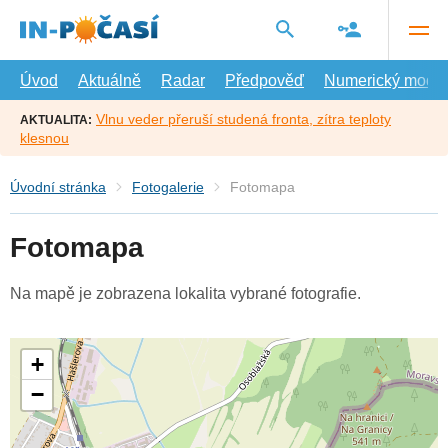
Přejít
na
hlavní
obsah
Úvod
Aktuálně
Radar
Předpověď
Numerický model
Vlnu veder přeruší studená fronta, zítra teploty
AKTUALITA:
klesnou
Úvodní stránka
Fotogalerie
Fotomapa
Fotomapa
Na mapě je zobrazena lokalita vybrané fotografie.
+
−