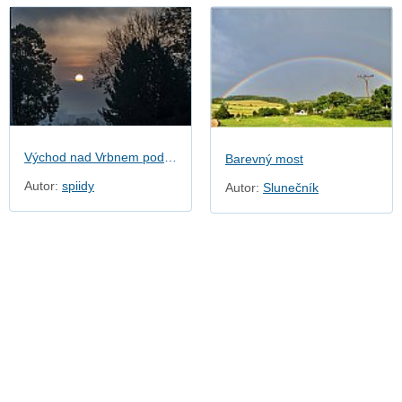
Východ nad Vrbnem pod Pradědem
Barevný most
Autor:
spiidy
Autor:
Slunečník