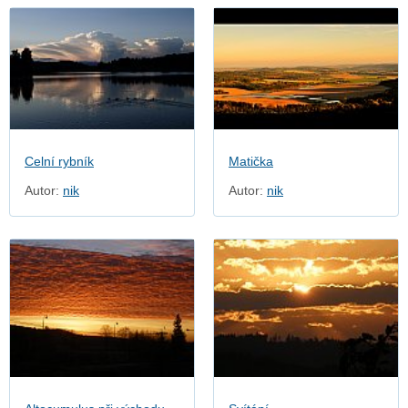
Celní rybník
Matička
Autor:
nik
Autor:
nik