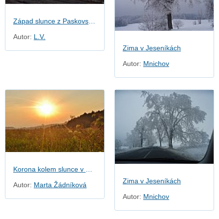
Západ slunce z Paskovské haldy
Autor:
L.V.
Zima v Jeseníkách
Autor:
Mnichov
Korona kolem slunce v Seči
Zima v Jeseníkách
Autor:
Marta Žádníková
Autor:
Mnichov