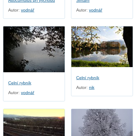
Altocumulus při východu
Svítání
Autor:
vodnář
Autor:
vodnář
Celní rybník
Celní rybník
Autor:
nik
Autor:
vodnář