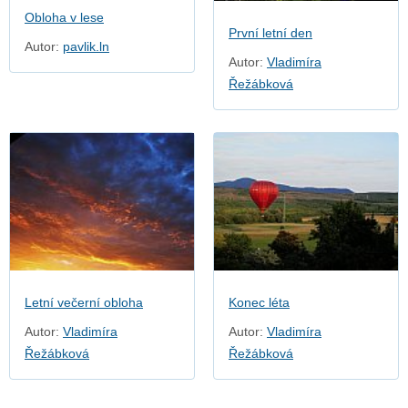
Obloha v lese
První letní den
Autor:
pavlik.ln
Autor:
Vladimíra
Řežábková
Letní večerní obloha
Konec léta
Autor:
Vladimíra
Autor:
Vladimíra
Řežábková
Řežábková