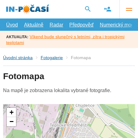
Přejít
na
hlavní
obsah
Úvod
Aktuálně
Radar
Předpověď
Numerický model
Víkend bude slunečný s letními, zítra i tropickými
AKTUALITA:
teplotami
Úvodní stránka
Fotogalerie
Fotomapa
Fotomapa
Na mapě je zobrazena lokalita vybrané fotografie.
+
−