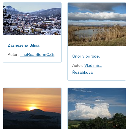
Zasněžená Bílina
Autor:
TheRealStormCZE
Únor v přírodě.
Autor:
Vladimíra
Řežábková