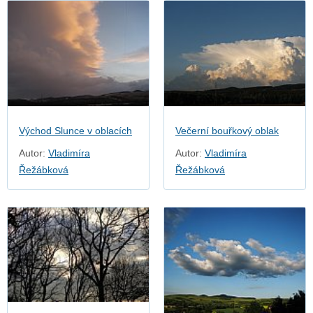
Východ Slunce v oblacích
Večerní bouřkový oblak
Autor:
Vladimíra
Autor:
Vladimíra
Řežábková
Řežábková