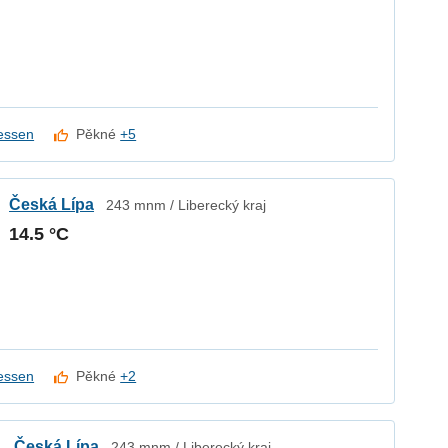
essen
Pěkné
+5
Česká Lípa
243 mnm / Liberecký kraj
14.5 °C
essen
Pěkné
+2
Česká Lípa
243 mnm / Liberecký kraj