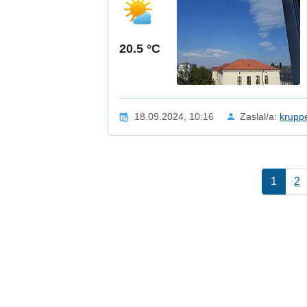
20.5 °C
18.09.2024, 10:16
Zaslal/a:
krupp
1
2