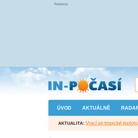
Přejít
na
hlavní
obsah
ÚVOD
AKTUÁLNĚ
RADA
Vrací se tropické teploty
AKTUALITA: