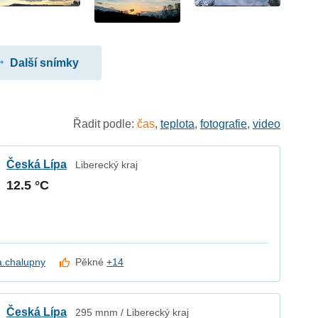
Další snímky
Řadit podle:
čas
,
teplota
,
fotografie
,
video
Česká Lípa
Liberecký kraj
12.5 °C
a.chalupny
Pěkné
+14
Česká Lípa
295 mnm / Liberecký kraj