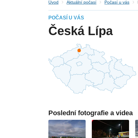
Úvod
Aktuální počasí
Počasí u vás
POČASÍ U VÁS
Česká Lípa
Poslední fotografie a videa