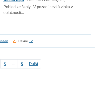
Pohled ze školy...V pozadí hezká vlnka v
oblačnosti...
essen
Pěkné
+2
3
...
8
Další