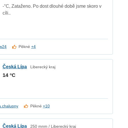
-°C, Zataženo. Po dost dlouhé době jsme skoro v
cíli..
w24
Pěkné
+4
Česká Lípa
Liberecký kraj
14 °C
a.chalupny
Pěkné
+10
Česká Lípa
250 mnm / Liberecký kraj