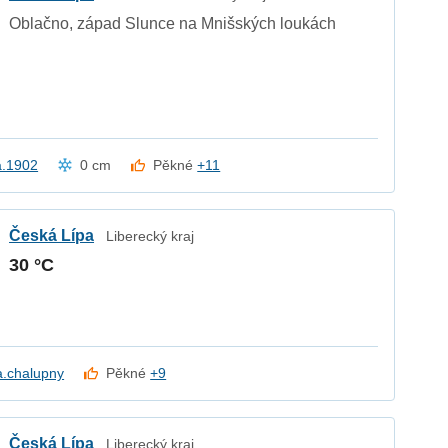
Oblačno, západ Slunce na Mnišských loukách
.1902
0 cm
Pěkné
+11
Česká Lípa
Liberecký kraj
30 °C
a.chalupny
Pěkné
+9
Česká Lípa
Liberecký kraj