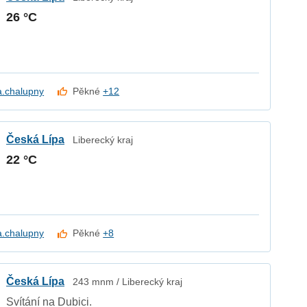
26 °C
a.chalupny
Pěkné
+12
Česká Lípa
Liberecký kraj
22 °C
a.chalupny
Pěkné
+8
Česká Lípa
243 mnm / Liberecký kraj
Svítání na Dubici.