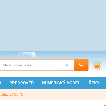
R
PŘEDPOVĚĎ
NUMERICKÝ
MODEL
ŘEKY
, zítra až 35 °C