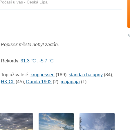
Počasí u vás - Česká Lípa
Popisek města nebyl zadán.
Rekordy:
31.3 °C
,
-5.7 °C
Top uživatelé:
kruppessen
(189),
standa.chalupny
(84),
HK CL
(45),
Danda.1902
(2),
majapaja
(1)