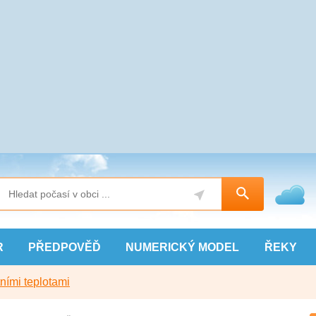
R
PŘEDPOVĚĎ
NUMERICKÝ
MODEL
ŘEKY
ními teplotami