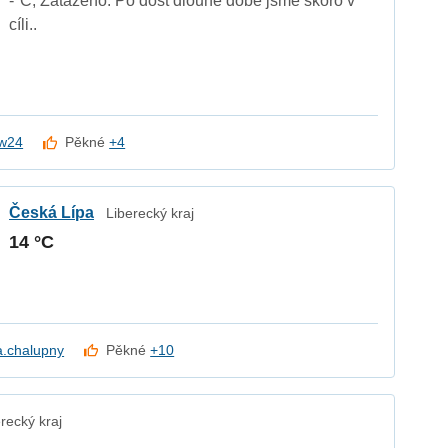
-°C, Zataženo. Po dost dlouhé době jsme skoro v
cíli..
w24
Pěkné
+4
Česká Lípa
Liberecký kraj
14 °C
a.chalupny
Pěkné
+10
recký kraj