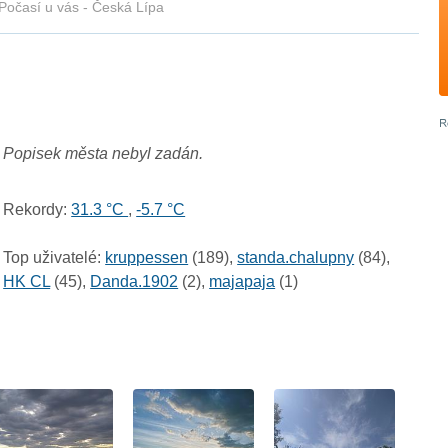
Počasí u vás - Česká Lípa
Popisek města nebyl zadán.
Rekordy:
31.3 °C
,
-5.7 °C
Top uživatelé:
kruppessen
(189),
standa.chalupny
(84),
HK CL
(45),
Danda.1902
(2),
majapaja
(1)