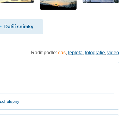
Další snímky
Řadit podle:
čas
,
teplota
,
fotografie
,
video
a.chalupny