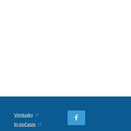
Ventusky
In-počasie