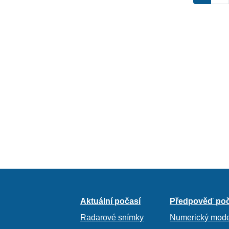
Aktuální počasí
Předpověď poč
Radarové snímky
Numerický mode