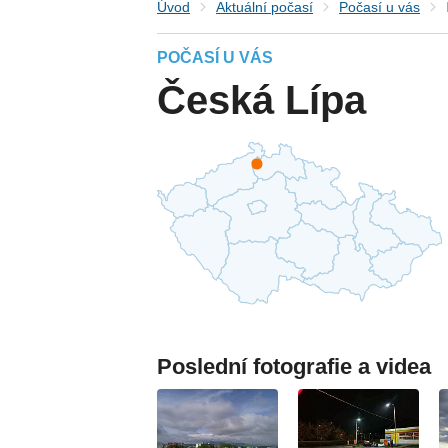
Úvod
Aktuální počasí
Počasí u vás
POČASÍ U VÁS
Česká Lípa
Poslední fotografie a videa