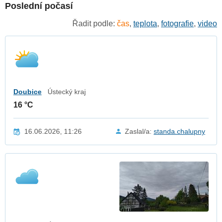
Poslední počasí
Řadit podle:
čas
,
teplota
,
fotografie
,
video
Doubice
Ústecký kraj
16 °C
16.06.2026, 11:26
Zaslal/a:
standa.chalupny