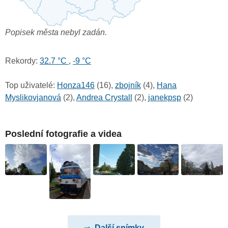
Popisek města nebyl zadán.
Rekordy:
32.7 °C
,
-9 °C
Top uživatelé:
Honza146
(16),
zbojník
(4),
Hana
Myslikovjanová
(2),
Andrea Crystall
(2),
janekpsp
(2)
Poslední fotografie a videa
Další snímky