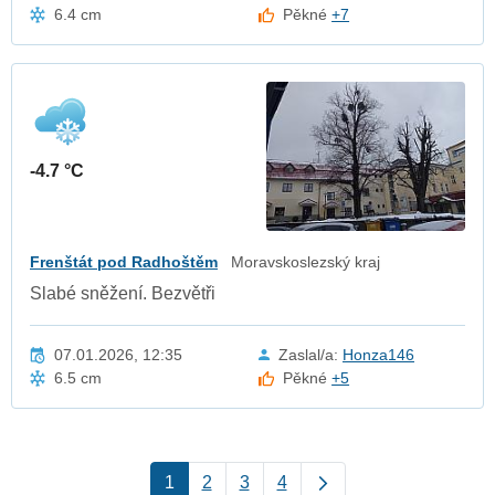
6.4 cm
Pěkné
+7
-4.7 °C
Frenštát pod Radhoštěm
Moravskoslezský kraj
Slabé sněžení. Bezvětři
07.01.2026, 12:35
Zaslal/a:
Honza146
6.5 cm
Pěkné
+5
1
2
3
4