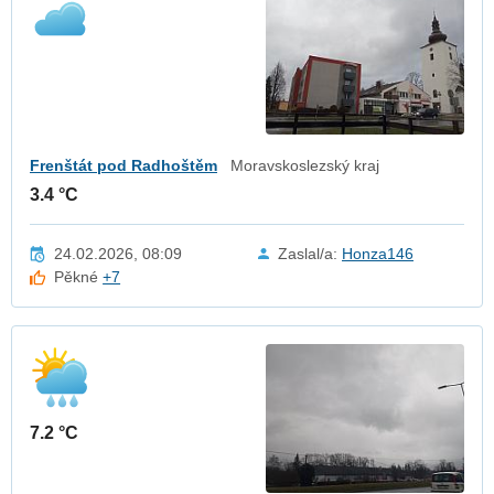
Frenštát pod Radhoštěm
Moravskoslezský kraj
3.4 °C
24.02.2026, 08:09
Zaslal/a:
Honza146
Pěkné
+7
7.2 °C