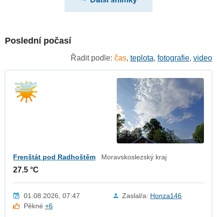
Poslední počasí
Řadit podle:
čas
,
teplota
,
fotografie
,
video
Frenštát pod Radhoštěm
Moravskoslezský kraj
27.5 °C
01.08.2026, 07:47
Zaslal/a:
Honza146
Pěkné
+6