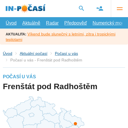
Přejít
na
hlavní
obsah
Úvod
Aktuálně
Radar
Předpověď
Numerický model
Víkend bude slunečný s letními, zítra i tropickými
AKTUALITA:
teplotami
Úvod
Aktuální počasí
Počasí u vás
Počasí u vás - Frenštát pod Radhoštěm
POČASÍ U VÁS
Frenštát pod Radhoštěm